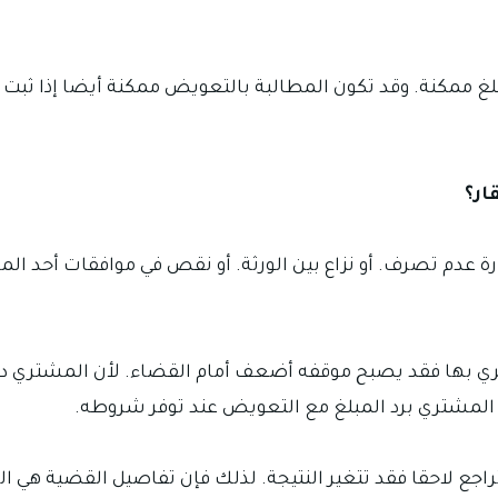
مبلغ ممكنة. وقد تكون المطالبة بالتعويض ممكنة أيضا إذا ثب
ار؟
ارة عدم تصرف. أو نزاع بين الورثة. أو نقص في موافقات أحد ال
تري بها فقد يصبح موقفه أضعف أمام القضاء. لأن المشتري دف
المشتري برد المبلغ مع التعويض عند توفر شروطه.
اجع لاحقا فقد تتغير النتيجة. لذلك فإن تفاصيل القضية هي الت