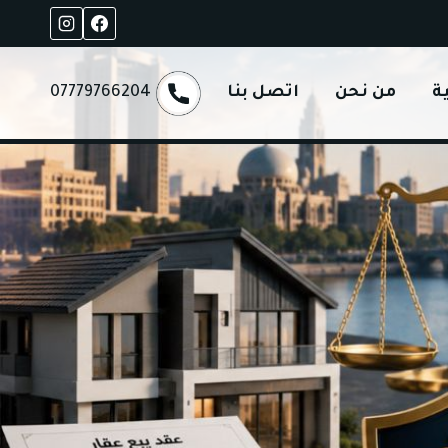
ة
من نحن
اتصل بنا
07779766204