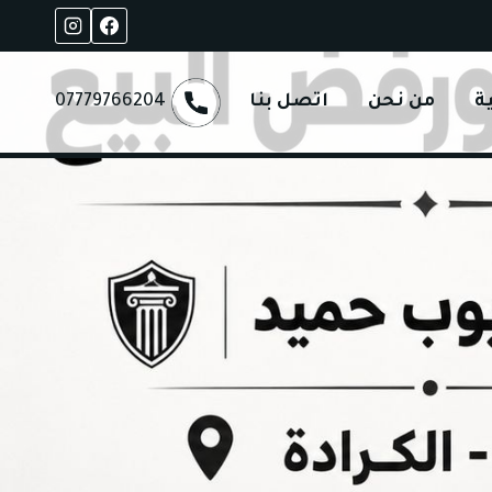
ة
من نحن
اتصل بنا
07779766204