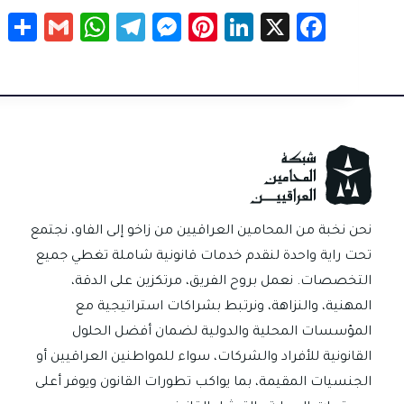
S
G
W
Te
M
Pi
Li
X
Fa
h
m
h
le
es
nt
nk
c
r
ail
at
gr
se
er
e
e
e
sA
a
n
es
dI
b
p
m
g
t
n
o
p
er
ok
نحن نخبة من المحامين العراقيين من زاخو إلى الفاو، نجتمع
تحت راية واحدة لنقدم خدمات قانونية شاملة تغطي جميع
التخصصات. نعمل بروح الفريق، مرتكزين على الدقة،
المهنية، والنزاهة، ونرتبط بشراكات استراتيجية مع
المؤسسات المحلية والدولية لضمان أفضل الحلول
القانونية للأفراد والشركات، سواء للمواطنين العراقيين أو
الجنسيات المقيمة، بما يواكب تطورات القانون ويوفر أعلى