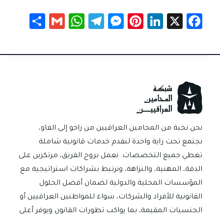
S
G
W
Te
M
Pi
Li
X
Fa
h
m
h
le
es
nt
nk
c
ar
ail
at
gr
se
er
e
e
e
sA
a
n
es
dI
b
p
m
g
t
n
o
p
er
ok
نحن نخبة من المحامين العراقيين من زاخو إلى الفاو،
نجتمع تحت راية واحدة لنقدم خدمات قانونية شاملة
تغطي جميع التخصصات. نعمل بروح الفريق، مرتكزين على
الدقة، المهنية، والنزاهة، ونرتبط بشراكات استراتيجية مع
المؤسسات المحلية والدولية لضمان أفضل الحلول
القانونية للأفراد والشركات، سواء للمواطنين العراقيين أو
الجنسيات المقيمة، بما يواكب تطورات القانون ويوفر أعلى