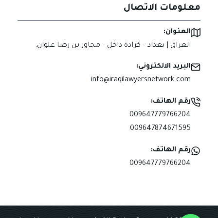
معلومات الاتصال
العنوان:
العراق | بغداد – كرادة داخل – مجاور بن رضا علوان.
البريد الالكتروني:
info@iraqilawyersnetwork.com
رقم الهاتف:
009647779766204
009647874671595
رقم الهاتف:
009647779766204