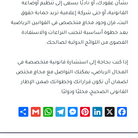
بشأن عقودك، أو ناديًا يسعى إلى تنظيم أوضاعه
القانونية، أو حتى شركة إعلامية تريد حماية حقوق
البث، فإن وجود محامٍ متخصص في القوانين الرياضية
يعد خطوة أساسية لتجنب النزاعات والاستفادة
القصوى من اللوائح الدولية لصالحك.
إذا كنت بحاجة إلى استشارة قانونية متخصصة في
المجال الرياضي، يمكنك التواصل مع محامٍ مختص
لضمان أن تكون قراراتك وخطواتك ضمن الإطار
القانوني الصحيح، محليًا ودوليًا.
S
G
W
Te
M
Pi
Li
X
Fa
h
m
h
le
es
nt
nk
c
ar
ail
at
gr
se
er
e
e