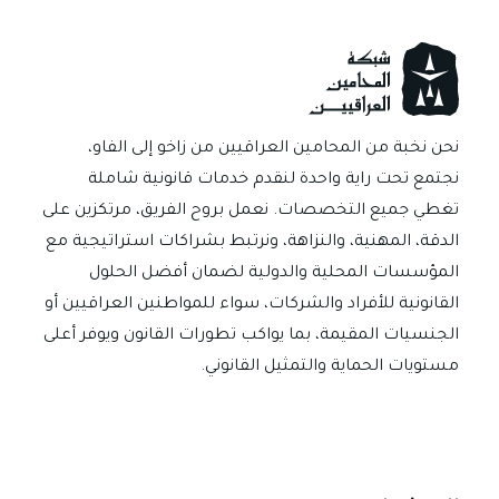
e
sA
a
n
es
dI
b
p
m
g
t
n
o
p
er
ok
نحن نخبة من المحامين العراقيين من زاخو إلى الفاو،
نجتمع تحت راية واحدة لنقدم خدمات قانونية شاملة
تغطي جميع التخصصات. نعمل بروح الفريق، مرتكزين على
الدقة، المهنية، والنزاهة، ونرتبط بشراكات استراتيجية مع
المؤسسات المحلية والدولية لضمان أفضل الحلول
القانونية للأفراد والشركات، سواء للمواطنين العراقيين أو
الجنسيات المقيمة، بما يواكب تطورات القانون ويوفر أعلى
مستويات الحماية والتمثيل القانوني.