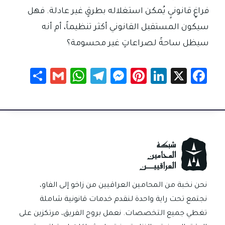
فراغٍ قانونيٍ يُمكن استغلاله بطرقٍ غير عادلة. فهل
سيكون المستقبل القانوني أكثر تنظيماً، أم أنه
سيظل ساحةً لصراعاتٍ غير محسومة؟
S
G
W
Te
M
Pi
Li
X
Fa
h
m
h
le
es
nt
nk
c
ar
ail
at
gr
se
er
e
e
e
sA
a
n
es
dI
b
p
m
g
t
n
o
p
er
ok
نحن نخبة من المحامين العراقيين من زاخو إلى الفاو،
نجتمع تحت راية واحدة لنقدم خدمات قانونية شاملة
تغطي جميع التخصصات. نعمل بروح الفريق، مرتكزين على