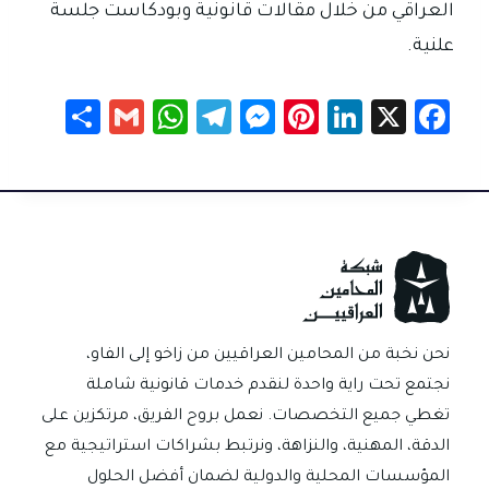
العراقي من خلال مقالات قانونية وبودكاست جلسة
علنية.
S
G
W
Te
M
Pi
Li
X
Fa
h
m
h
le
es
nt
nk
c
ar
ail
at
gr
se
er
e
e
e
sA
a
n
es
dI
b
p
m
g
t
n
o
p
er
ok
نحن نخبة من المحامين العراقيين من زاخو إلى الفاو،
نجتمع تحت راية واحدة لنقدم خدمات قانونية شاملة
تغطي جميع التخصصات. نعمل بروح الفريق، مرتكزين على
الدقة، المهنية، والنزاهة، ونرتبط بشراكات استراتيجية مع
المؤسسات المحلية والدولية لضمان أفضل الحلول