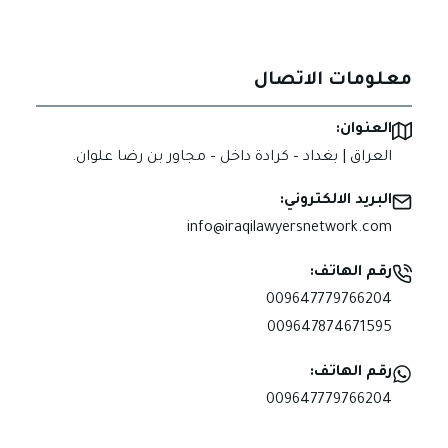
معلومات الاتصال
العنوان:
العراق | بغداد – كرادة داخل – مجاور بن رضا علوان.
البريد الالكتروني:
info@iraqilawyersnetwork.com
رقم الهاتف:
009647779766204
009647874671595
رقم الهاتف:
009647779766204