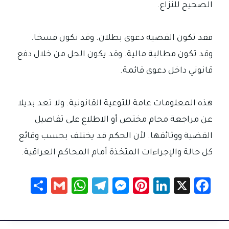
الصحيح للنزاع.
فقد تكون القضية دعوى بطلان. وقد تكون فسخا.
وقد تكون مطالبة مالية. وقد يكون الحل من خلال دفع
قانوني داخل دعوى قائمة.
هذه المعلومات عامة للتوعية القانونية. ولا تعد بديلا
عن مراجعة محام مختص أو الاطلاع على تفاصيل
القضية ووثائقها. لأن الحكم قد يختلف بحسب وقائع
كل حالة والإجراءات المتخذة أمام المحاكم العراقية.
S
G
W
Te
M
Pi
Li
X
Fa
h
m
h
le
es
nt
nk
c
ar
ail
at
gr
se
er
e
e