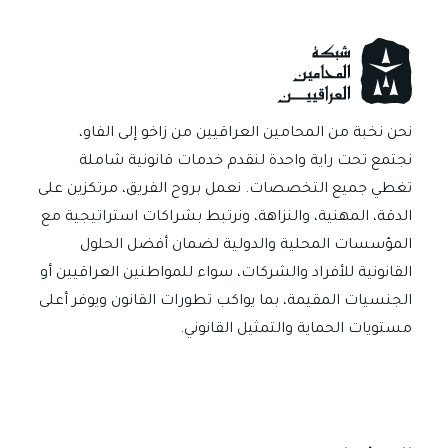
e
sA
a
n
es
dI
b
p
m
g
t
n
o
p
er
ok
نحن نخبة من المحامين العراقيين من زاخو إلى الفاو،
نجتمع تحت راية واحدة لنقدم خدمات قانونية شاملة
تغطي جميع التخصصات. نعمل بروح الفريق، مرتكزين على
الدقة، المهنية، والنزاهة، ونرتبط بشراكات استراتيجية مع
المؤسسات المحلية والدولية لضمان أفضل الحلول
القانونية للأفراد والشركات، سواء للمواطنين العراقيين أو
الجنسيات المقيمة، بما يواكب تطورات القانون ويوفر أعلى
مستويات الحماية والتمثيل القانوني.