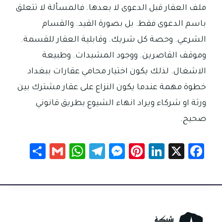
ملف العقار قبل الدعوى لا بعدها. فالمسألة لا تتعلق
باسم الدعوى فقط. بل بصورة القيد. والقسام
الشرعي. وحصة كل شريك. وقابلية العقار للقسمة.
وموقف القاصرين. ووجود المشيدات. وطبيعة
الاشغال. لذلك يكون اختيار محامي عقارات ببغداد
خطوة مهمة عندما يكون النزاع على عقار مشترك بين
ورثة او شركاء ويراد انهاء الشيوع بطريق قانوني
صحيح.
S
G
W
Te
M
Pi
Li
X
Fa
h
m
h
le
es
nt
nk
c
ar
ail
at
gr
se
er
e
e
e
sA
a
n
es
dI
b
p
m
g
t
n
o