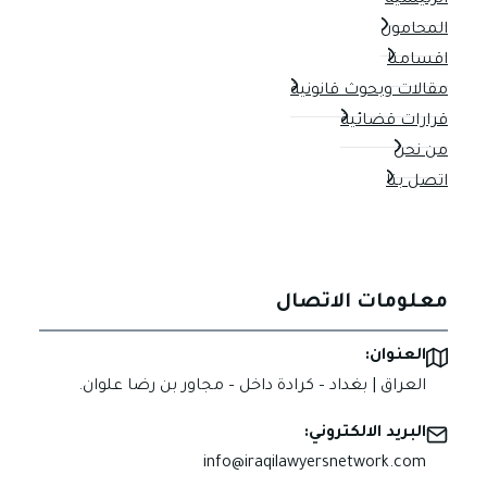
الرئيسية
المحامون
اقسامنا
مقالات وبحوث قانونية
قرارات قضائية
من نحن
اتصل بنا
معلومات الاتصال
العنوان:
العراق | بغداد – كرادة داخل – مجاور بن رضا علوان.
البريد الالكتروني:
info@iraqilawyersnetwork.com