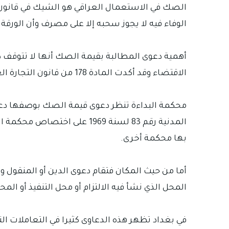
الوفاء فيه لا يجوز سحبه إلا على مصرف وأن الور
أهمية دعوى المطالبة بقيمة الصك أنها لا تتوقف دا
الاقتضاء وقد أكدت المادة 178 من قانون التجارة العراقي رقم 30 لسنة 1984 حق الحامل في المطالبة بحقوقه أمام المحاكم المدنية إذا اختار ذلك.
المدنية رقم 83 لسنة 1969 عل
بها محكمة أخرى.
المحل الذي نشأ فيه الالتزام أو محل التنفيذ أو المح
في بغداد تظهر هذه الدعاوى كثيرا في التعاملات ال