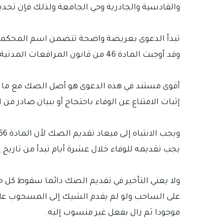
والقادسية والجادرية وحي الجامعة ولذلك فإن تحد
تبدأ الدعوى بعريضة واضحة تتضمن اسم المحكمة
وقد أوجبت المادة 46 من قانون المرافعات المدنية رقم 83 لسنة 1969 أن تشتمل عريضة الدعوى على البيانات اللازمة لصحتها.
إثبات الامتناع عن الوفاء باحتجاج أو ببيان صادر 
يجب تقديمه للوفاء خلال عشرة أيام تبدأ من تاريخ إ
على الساحب ولو لم يقدم الشيك إلى المسحوب عليه أ
موجودا ثم زال بفعل غير منسوب إليه.