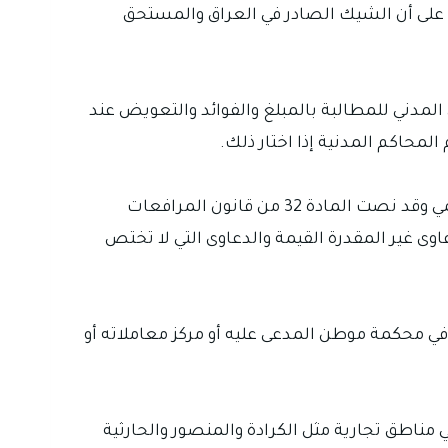
تعمال العراقي هو الشيك في قانون التجارة العراقي رقم 30 لسنة 1984 وقد نصت المادة 140 منه على أن الشيك الصادر في العراق والمستحق
المدني للمطالبة بالمبلغ والفوائد والتعويض عند
محكمة البداءة تنظر دعوى قيمة الصك بوصفها دعوى دين ومطالبة مالية متى دخلت في اختصاصها النوعي والقيمي وقد نصت المادة 32 من قانون المرافعات
ار والدعاوى غير المقدرة القيمة والدعاوى التي لا تختص
ا من حيث المكان فتقام دعوى الدين أو المنقول وفق المادة 37 من قانون المرافعات المدنية رقم 83 لسنة 1969 في محكمة موطن المدعى عليه أو مركز معاملاته أو
مناطق تجارية مثل الكرادة والمنصور والحارثية