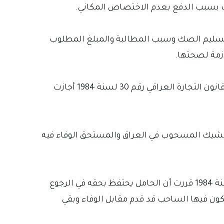
قت بسبب الدفع بعدم الاختصاص المكاني.
سليم الصك وسبب المطالبة والمبلغ المطلوب
أقوى مستند في هذه الدعوى هو أصل الصك مع ما يثبت تقديمه للمصرف وعدم الوفاء بقيمته لأن المادة 169 من قانون التجارة العراقي رقم 30 لسنة 1984 أجازت
لأن المادة 156 من قانون التجارة العراقي رقم 30 لسنة 1984 نصت على أن الشيك المسحوب في العراق والمستحق الوفاء فيه
ولا يعني التأخير في تقديم الصك دائما سقوط كل حق للحامل لأن المادة 172 من قانون التجارة العراقي رقم 30 لسنة 1984 قررت أن الحامل يحتفظ بحقه في الرجوع
يكون فيها الساحب قد قدم مقابل الوفاء وبقي