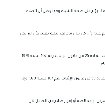
رقم 30 لسنة 1984 قررت أن عدم وجود مقابل الوفاء لا يؤثر على صحة الشيك وهذا يعني أن الصك
يك مستحق الوفاء بمجرد الاطلاع عليه وأن كل بيان مخالف لذلك يعتبر كأن لم يكن
إذا أنكر المدعى عليه توقيعه على الصك فإن المحكمة لا تحكم بمجرد الإنكار بل تنتقل إلى إجراءات الإثبات وقد نصت المادة 25 من قانون الإثبات رقم 107 لسنة 1979
م.
وعند إبراز السند أمام المحكمة تعرضه على المدعى عليه وله أن يقر بإمضائه أو ينكرها ويعتبر سكوته إقرارا وفق المادة 39 من قانون الإثبات رقم 107 لسنة 1979 وإذا
رفي أو مخالصة أو إقرار صادر من الحامل لأن