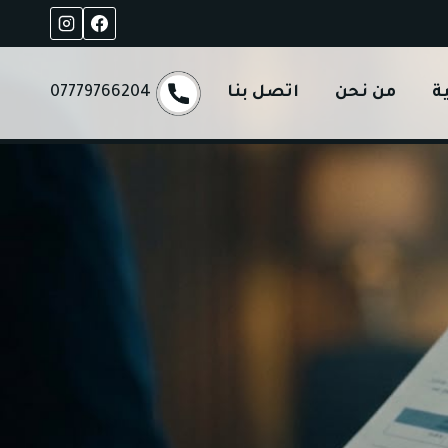
ة
من نحن
اتصل بنا
07779766204