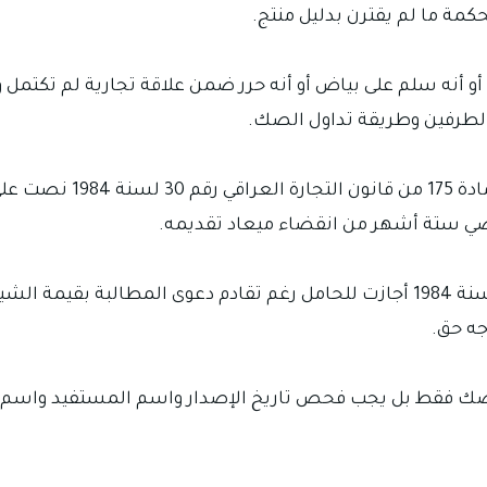
حكمة ما لم يقترن بدليل منتج.
 أنه سلم على بياض أو أنه حرر ضمن علاقة تجارية لم تكتمل وه
لطرفين وطريقة تداول الصك.
التقادم من أكثر الدفوع ال
ضي ستة أشهر من انقضاء ميعاد تقديمه.
لكن المادة 177 من قانون التجارة العراقي رقم 30 لسنة 1984 أجازت للحامل رغم تقا
جه حق.
 صك فقط بل يجب فحص تاريخ الإصدار واسم المستفيد واسم 