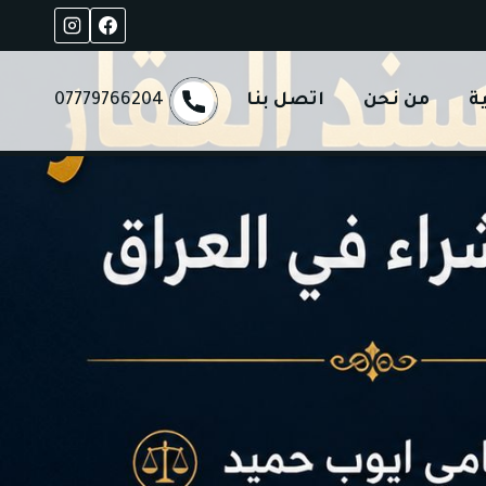
ة
من نحن
اتصل بنا
07779766204