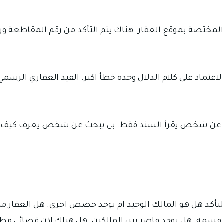
 المختصة بموقع العقار. هناك يتم التأكد من رقم المقاطعة
عتماد على كلام الدلال وحده خطأ اكبر. القيد العقاري الرسمي
حث عن شخص يقرأ السند فقط. بل يبحث عن شخص يعرف كيف يطا
التأكد هل هو المالك الوحيد ام توجد حصص اخرى. هل العقار م
قسمة. هل يوجد قاصر بين المالكين. هل هناك اذن قضائي مطل