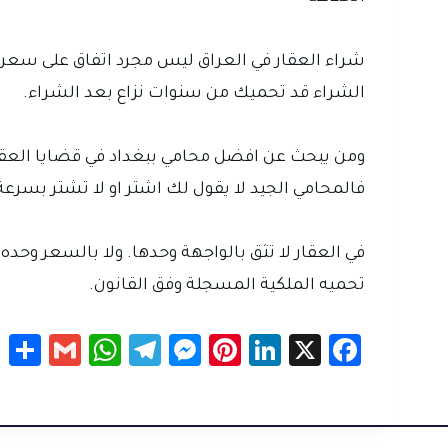
شراء العقار في العراق ليس مجرد اتفاق على سعر 
الشراء قد تحميك من سنوات نزاع بعد الشراء.
ومن يبحث عن افضل محامي ببغداد في قضايا العقا
فالمحامي الجيد لا يقول لك اشتر او لا تشتر بسرعة
في العقار لا تثق بالواجهة وحدها. ولا بالسعر وحده.
تحميه الملكية المسجلة وفق القانون.
S
G
W
Te
M
Pi
Li
X
Fa
h
m
h
le
es
nt
nk
c
r
ail
at
gr
se
er
e
e
e
sA
a
n
es
dI
b