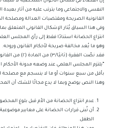
إن القضاء في مسائل الأحوال الشخصية لا سيما ما 
النفسي والاجتماعي وما يترتب عليه من آثار بعيدة 
القانونية الصريحة ومقتضيات العدالة ومصلحة 
وفي هذا السياق يُثار الإشكال القانوني المتعلق
انتزاع الحضانة استنادًا فقط إلى رأي المجلس العل
وهو ما يُعد مخالفة صريحة لأحكام القانون وروحه.
فقد نصّت الفقرة (ثانيًا/٣) من المادة (٢) من القانون على ما يلي:
“يلتزم المجلس العلمي عند وضعه مدونة الأحكام ال
بأقل من سبع سنوات أو ما لا ينسجم مع مصلحة المح
وهذا النص يوضح وبما لا يدع مجالًا للشك أن المحك
عدم انتزاع الحضانة من الأم قبل بلوغ المح
أن تُبنى قرارات الحضانة على معايير موضوعية
الطفل.