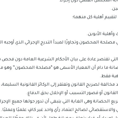
ابة المجلس العلمي دون إجراء:
ين.
تقييم أهلية كل منهما؛
أهلية الأبوين.
ي مصلحة المحضون وتجاوزًا لمبدأ التدرج الإجرائي الذي أوجبه 
تي تقتصر عادة على بيان الأحكام الشرعية العامة دون فحص موض
الحضانة ما دام أن المعيار الأسمى هو “مصلحة المحضون” وهو مع
هية فقط.
د مخالفة لصريح القانون وتفتقر إلى الركائز القانونية السليمة
قانون أو قصور التسبيب أو الإخلال بحق الدفاع.
 الحضانة وهي الغاية التي ينبغي أن تدور حولها جميع الإجراء
الاستقصائي لصالح اعتماد رأي واحد غير كافٍ علميًا وعمليًا. وعل