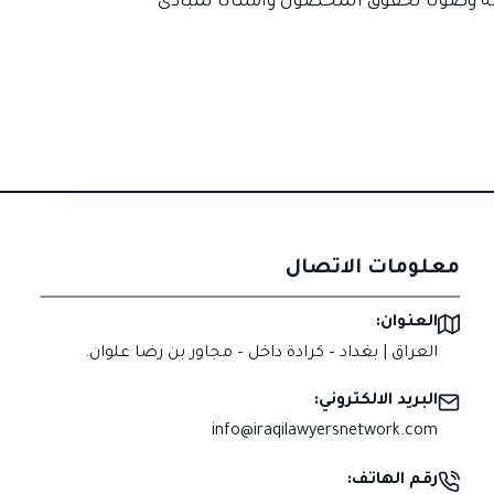
 وصونًا لحقوق المحضون وامتثالًا لمبادئ
معلومات الاتصال
العنوان:
العراق | بغداد – كرادة داخل – مجاور بن رضا علوان.
البريد الالكتروني:
info@iraqilawyersnetwork.com
رقم الهاتف: