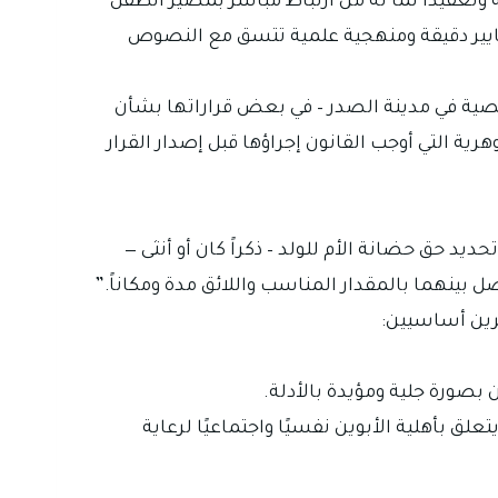
وتعقيدًا لما له من ارتباط مباشر بمصير الطفل
 معايير دقيقة ومنهجية علمية تتسق مع النصوص
خصية في مدينة الصدر – في بعض قراراتها بشأن
ية التي أوجب القانون إجراؤها قبل إصدار القرار
حق حضانة الأم للولد – ذكراً كان أو أنثى —
ينهما بالمقدار المناسب واللائق مدة ومكاناً.”
مرين أساسيين:
صورة جلية ومؤيدة بالأدلة.
بأهلية الأبوين نفسيًا واجتماعيًا لرعاية