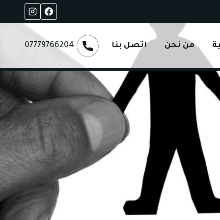
ة
من نحن
اتصل بنا
07779766204