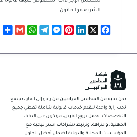
تستكمل الإجراءات المنصوص عليها قانونًا قبل
الشريعة والقانون.
S
G
W
Te
M
Pi
Li
X
Fa
h
m
h
le
es
nt
nk
c
r
ail
at
gr
se
er
e
e
e
sA
a
n
es
dI
b
p
m
g
t
n
o
p
er
ok
نحن نخبة من المحامين العراقيين من زاخو إلى الفاو، نجتمع
تحت راية واحدة لنقدم خدمات قانونية شاملة تغطي جميع
التخصصات. نعمل بروح الفريق، مرتكزين على الدقة،
المهنية، والنزاهة، ونرتبط بشراكات استراتيجية مع
المؤسسات المحلية والدولية لضمان أفضل الحلول