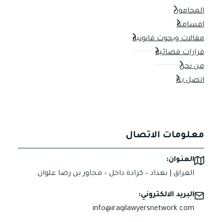
المحامون
اقسامنا
مقالات وبحوث قانونية
قرارات قضائية
من نحن
اتصل بنا
معلومات الاتصال
العنوان:
العراق | بغداد – كرادة داخل – مجاور بن رضا علوان.
البريد الالكتروني:
info@iraqilawyersnetwork.com