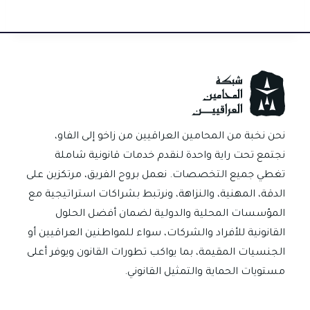
h
m
h
le
es
nt
nk
c
ar
ail
at
gr
se
er
e
e
e
sA
a
n
es
dI
b
p
m
g
t
n
o
p
er
ok
نحن نخبة من المحامين العراقيين من زاخو إلى الفاو،
نجتمع تحت راية واحدة لنقدم خدمات قانونية شاملة
تغطي جميع التخصصات. نعمل بروح الفريق، مرتكزين على
الدقة، المهنية، والنزاهة، ونرتبط بشراكات استراتيجية مع
المؤسسات المحلية والدولية لضمان أفضل الحلول
القانونية للأفراد والشركات، سواء للمواطنين العراقيين أو
الجنسيات المقيمة، بما يواكب تطورات القانون ويوفر أعلى
مستويات الحماية والتمثيل القانوني.