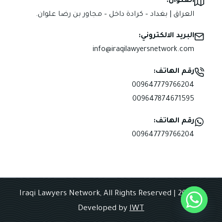
العنوان:
العراق | بغداد – كرادة داخل – مجاور بن رضا علوان.
البريد الالكتروني:
info@iraqilawyersnetwork.com
رقم الهاتف:
009647779766204
009647874671595
رقم الهاتف:
009647779766204
© 2025 Iraqi Lawyers Network, All Rights Reserved |
Developed by
IWT