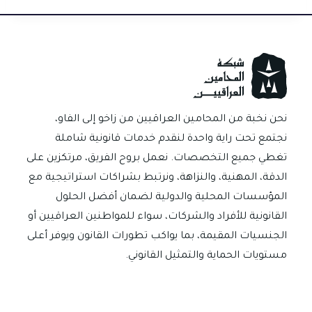
ar
ail
at
gr
se
er
e
e
e
sA
a
n
es
dI
b
p
m
g
t
n
o
p
er
ok
نحن نخبة من المحامين العراقيين من زاخو إلى الفاو،
نجتمع تحت راية واحدة لنقدم خدمات قانونية شاملة
تغطي جميع التخصصات. نعمل بروح الفريق، مرتكزين على
الدقة، المهنية، والنزاهة، ونرتبط بشراكات استراتيجية مع
المؤسسات المحلية والدولية لضمان أفضل الحلول
القانونية للأفراد والشركات، سواء للمواطنين العراقيين أو
الجنسيات المقيمة، بما يواكب تطورات القانون ويوفر أعلى
مستويات الحماية والتمثيل القانوني.