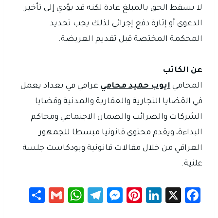
لا يسقط الحق بالمبلغ عادة لكنه قد يؤدي إلى تأخير
الدعوى أو إثارة دفع إجرائي لذلك يجب تحديد
المحكمة المختصة قبل تقديم العريضة.
عن الكاتب
المحامي
ايوب حميد محامي
عراقي في بغداد يعمل
في القضايا التجارية والعقارية والمدنية وقضايا
الشركات والضرائب والضمان الاجتماعي ومحاكم
البداءة، ويقدم محتوى قانونيا مبسطا للجمهور
العراقي من خلال مقالات قانونية وبودكاست جلسة
علنية.
S
G
W
Te
M
Pi
Li
X
Fa
h
m
h
le
es
nt
nk
c