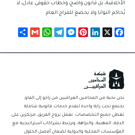
الأخلاقية، بل قانون واضح، وخطاب حقوقي عادل، لا
يُحاكم النوايا ولا يخضع للمزاج العام.
S
G
W
Te
M
Pi
Li
X
Fa
h
m
h
le
es
nt
nk
c
ar
ail
at
gr
se
er
e
e
e
sA
a
n
es
dI
b
p
m
g
t
n
o
p
er
ok
نحن نخبة من المحامين العراقيين من زاخو إلى الفاو،
نجتمع تحت راية واحدة لنقدم خدمات قانونية شاملة
تغطي جميع التخصصات. نعمل بروح الفريق، مرتكزين على
الدقة، المهنية، والنزاهة، ونرتبط بشراكات استراتيجية مع
المؤسسات المحلية والدولية لضمان أفضل الحلول