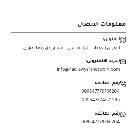
معلومات الاتصال
العنوان:
العراق | بغداد – كرادة داخل – مجاور بن رضا علوان.
البريد الالكتروني:
info@iraqilawyersnetwork.com
رقم الهاتف:
009647779766204
009647874671595
رقم الهاتف:
009647779766204