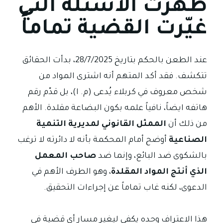
ظهرت الأسئلة التي
غيّرت القضية تماماً
عند الطعن بالحكم بتاريخ 28/7/2025، بدأت الحقائق
تتكشف. فقد أكد المتهم أنه اشترى المواد من
شخص معروف في كربلاء يُدعى (م. ا)، بل قدّم رقم
هاتفه ايضاً، نافياً علمه بكون البضاعة مقلدة. الأهم
من ذلك أن
الممثل القانوني لمديرية التنمية
الصناعية
أوضح أمام المحكمة بأنه لا دائرته لا ترغب
بالشكوى ضد البائع، وإنما ضد
صاحب المعمل
الذي أنتج المواد المقلدة
، وهو الطرف الأهم في
الدعوى، لكنه غاب تماماً عن إجراءات التحقيق.
هذا الاعتراف وحده يكفي ليغير مسار أي قضية في