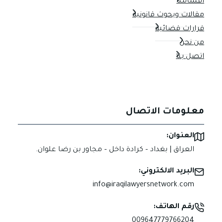
اقسامنا
مقالات وبحوث قانونية
قرارات قضائية
من نحن
اتصل بنا
معلومات الاتصال
العنوان:
العراق | بغداد – كرادة داخل – مجاور بن رضا علوان.
البريد الالكتروني:
info@iraqilawyersnetwork.com
رقم الهاتف:
009647779766204