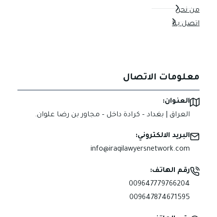
من نحن
اتصل بنا
معلومات الاتصال
العنوان:
العراق | بغداد – كرادة داخل – مجاور بن رضا علوان.
البريد الالكتروني:
info@iraqilawyersnetwork.com
رقم الهاتف:
009647779766204
009647874671595