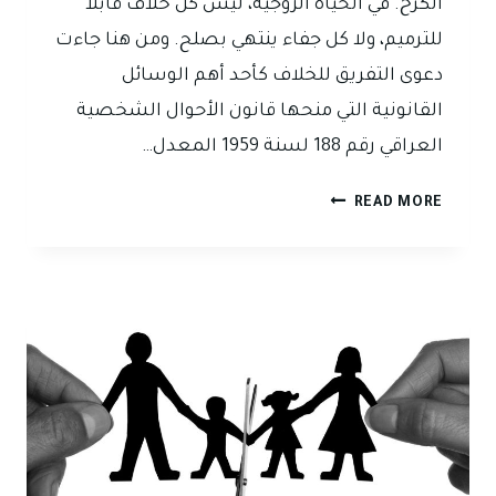
الكرخ. في الحياة الزوجية، ليس كل خلاف قابلاً
للترميم، ولا كل جفاء ينتهي بصلح. ومن هنا جاءت
دعوى التفريق للخلاف كأحد أهم الوسائل
القانونية التي منحها قانون الأحوال الشخصية
العراقي رقم 188 لسنة 1959 المعدل…
دعوى
READ MORE
التفريق
للخلاف
في
القانون
العراقي:
عندما
تُغلق
أبواب
المودة