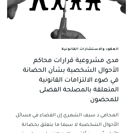
الختامية
للمسابقة
الوطنية
الأولى
للمحكمة
الافتراضية
2025:
العقود والاستشارات القانونية
إشادة
مدى مشروعية قرارات محاكم
بجهود
الجيل
الأحوال الشخصية بشأن الحضانة
القانوني
في ضوء الالتزامات القانونية
الجديد
المتعلقة بالمصلحة الفضلى
ودعوة
لتعزيز
للمحضون
التدريب
العملي
المحامي د سيف الشمري إن القضاء في مسائل
في
الأحوال الشخصية لا سيما ما يتعلق بحضانة
كليات