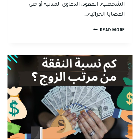
الشخصية، العقود، الدعاوى المدنية أو حتى
القضايا الجزائية….
لماذا
READ MORE
تُعد
الاستشارة
القانونية
المدفوعة
أفضل
من
المجانية؟
–
رأي
قانوني
ودليل
علمي