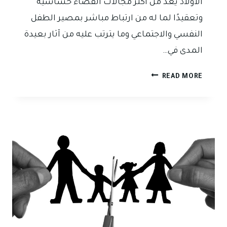
الأولاد يُعد من أكثر مجالات القضاء حساسية
القانون
وتعقيدًا لما له من ارتباط مباشر بمصير الطفل
النفسي والاجتماعي وما يترتب عليه من آثار بعيدة
المدى في…
مدى
READ MORE
مشروعية
قرارات
محاكم
الأحوال
الشخصية
بشأن
الحضانة
في
ضوء
الالتزامات
القانونية
المتعلقة