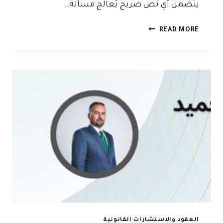
يتضمن أي نص صريح يُعالج مسألة…
نشوز
READ MORE
الزوج
في
القانون
العراقي
العقود والاستشارات القانونية