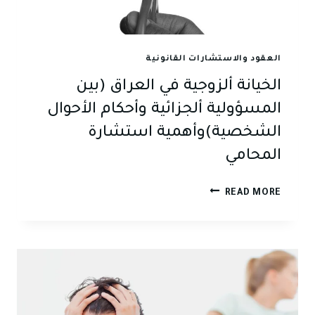
بالمصلحة
الفضلى
للمحضون
العقود والاستشارات القانونية
الخيانة ألزوجية في العراق (بين
المسؤولية ألجزائية وأحكام الأحوال
الشخصية)وأهمية استشارة
المحامي
الخيانة
READ MORE
ألزوجية
في
العراق
(بين
المسؤولية
ألجزائية
وأحكام