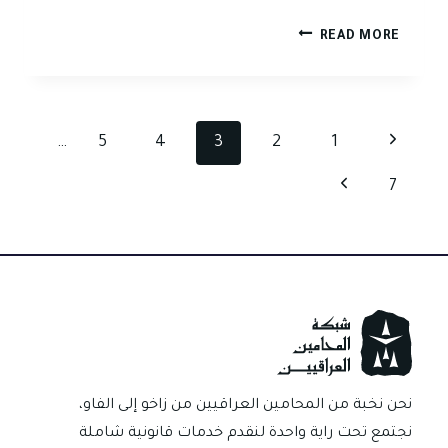
الطلاق
READ MORE
الذي
لا
يقع
Page
في
Previous
…
5
4
3
2
1
القانون
navigation
Page
العراقي:
Next
7
قراءة
Page
في
النصوص
وما
وراءها
نحن نخبة من المحامين العراقيين من زاخو إلى الفاو،
نجتمع تحت راية واحدة لنقدم خدمات قانونية شاملة