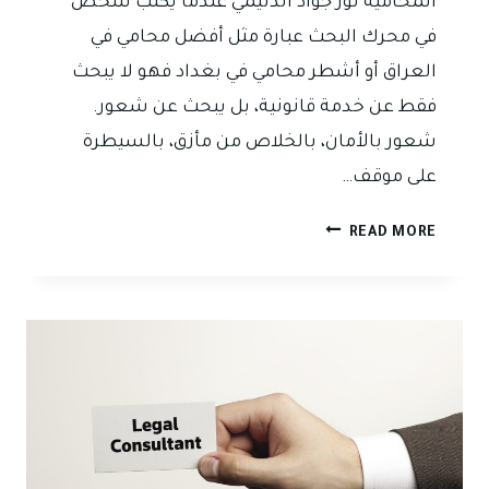
المحامية نور جواد الدليمي عندما يكتب شخص
في محرك البحث عبارة مثل أفضل محامي في
العراق أو أشطر محامي في بغداد فهو لا يبحث
فقط عن خدمة قانونية، بل يبحث عن شعور.
شعور بالأمان، بالخلاص من مأزق، بالسيطرة
على موقف…
لماذا
READ MORE
يبحث
الجميع
عن
“أفضل
محامي
في
العراق”؟
قراءة
نفسية