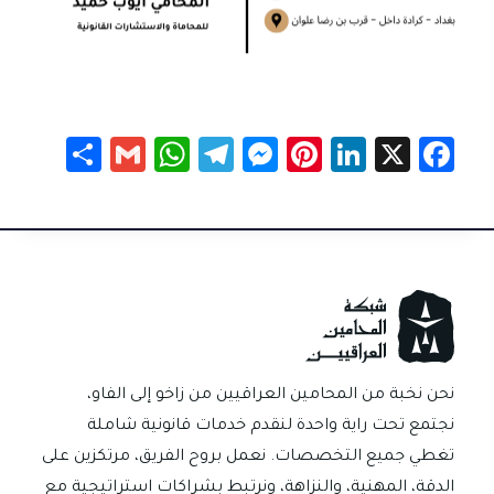
S
G
W
Te
M
Pi
Li
X
Fa
h
m
h
le
es
nt
nk
c
ar
ail
at
gr
se
er
e
e
e
sA
a
n
es
dI
b
p
m
g
t
n
o
p
er
ok
نحن نخبة من المحامين العراقيين من زاخو إلى الفاو،
نجتمع تحت راية واحدة لنقدم خدمات قانونية شاملة
تغطي جميع التخصصات. نعمل بروح الفريق، مرتكزين على
الدقة، المهنية، والنزاهة، ونرتبط بشراكات استراتيجية مع