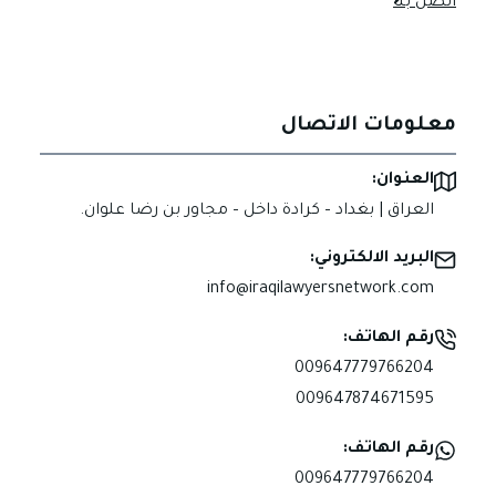
اتصل بنا
معلومات الاتصال
العنوان:
العراق | بغداد – كرادة داخل – مجاور بن رضا علوان.
البريد الالكتروني:
info@iraqilawyersnetwork.com
رقم الهاتف:
009647779766204
009647874671595
رقم الهاتف:
009647779766204