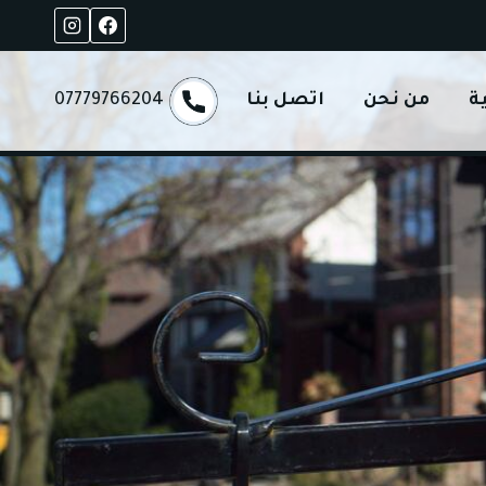
ة
من نحن
اتصل بنا
07779766204