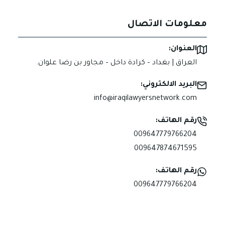
معلومات الاتصال
العنوان:
العراق | بغداد – كرادة داخل – مجاور بن رضا علوان.
البريد الالكتروني:
info@iraqilawyersnetwork.com
رقم الهاتف:
009647779766204
009647874671595
رقم الهاتف:
009647779766204