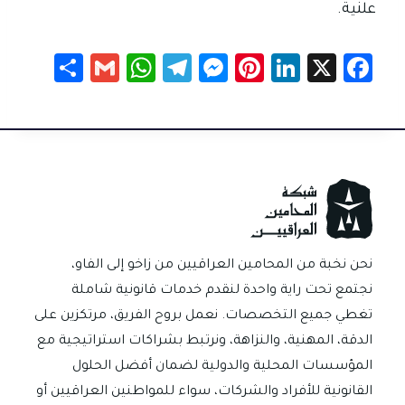
علنية.
S
G
W
Te
M
Pi
Li
X
Fa
h
m
h
le
es
nt
nk
c
ar
ail
at
gr
se
er
e
e
e
sA
a
n
es
dI
b
p
m
g
t
n
o
p
er
ok
نحن نخبة من المحامين العراقيين من زاخو إلى الفاو،
نجتمع تحت راية واحدة لنقدم خدمات قانونية شاملة
تغطي جميع التخصصات. نعمل بروح الفريق، مرتكزين على
الدقة، المهنية، والنزاهة، ونرتبط بشراكات استراتيجية مع
المؤسسات المحلية والدولية لضمان أفضل الحلول
القانونية للأفراد والشركات، سواء للمواطنين العراقيين أو