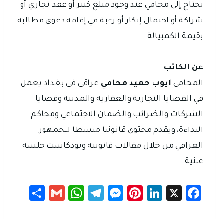
تحتاج إلى محامي عند وجود مبلغ كبير أو عقد تجاري أو
شراكة أو احتمال إنكار أو رغبة في إقامة دعوى مطالبة
بقيمة الكمبيالة.
عن الكاتب
المحامي
ايوب حميد محامي
عراقي في بغداد يعمل
في القضايا التجارية والعقارية والمدنية وقضايا
الشركات والضرائب والضمان الاجتماعي ومحاكم
البداءة، ويقدم محتوى قانونيا مبسطا للجمهور
العراقي من خلال مقالات قانونية وبودكاست جلسة
علنية.
S
G
W
Te
M
Pi
Li
X
Fa
h
m
h
le
es
nt
nk
c