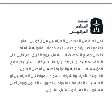
ar
ail
at
gr
se
er
e
e
e
sA
a
n
es
dI
b
p
m
g
t
n
o
p
er
ok
نحن نخبة من المحامين العراقيين من زاخو إلى الفاو،
نجتمع تحت راية واحدة لنقدم خدمات قانونية شاملة
تغطي جميع التخصصات. نعمل بروح الفريق، مرتكزين على
الدقة، المهنية، والنزاهة، ونرتبط بشراكات استراتيجية مع
المؤسسات المحلية والدولية لضمان أفضل الحلول
القانونية للأفراد والشركات، سواء للمواطنين العراقيين أو
الجنسيات المقيمة، بما يواكب تطورات القانون ويوفر أعلى
مستويات الحماية والتمثيل القانوني.