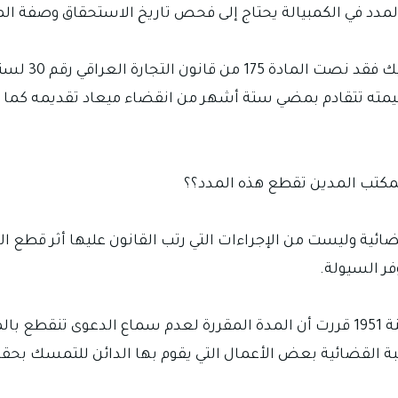
مدد في الكمبيالة يحتاج إلى فحص تاريخ الاستحقاق وصفة الم
يمته تتقادم بمضي ستة أشهر من انقضاء ميعاد تقديمه كما 
لمكتب المدين تقطع هذه المدد؟؟
ائية وليست من الإجراءات التي رتب القانون عليها أثر قطع ا
فر السيولة.
المادة 437 من القانون المدني العراقي رقم 40 لسنة 1951 قررت أن المدة المقررة ل
لقضائية بعض الأعمال التي يقوم بها الدائن للتمسك بحقه أ