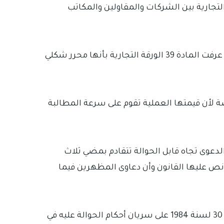
تجارية بين الشركات والمقاولين والمكاتب
الأوراق التجارية في قانون التجارة العراقي رقم 30 لسنة 1984 تقوم على السرعة والثقة والصرامة في المواعيد وقد عرفت المادة 39 الورقة التجارية بأنها محرر شكلي
ة لأن قيمتها العملية تقوم على سرعة المطالبة
رقم 30 لسنة 1984 على مدد تقادم مهمة منها أن الدعوى تجاه قابل الحوالة تتقادم بمضي ثلاث
نص عليها القانون وأن دعاوى المظهرين فيما
أما السند للأمر الذي يعرف عمليا عند كثيرين باسم الكمبيالة فقد نصت المادة 135 من قانون التجارة العراقي رقم 30 لسنة 1984 على سريان أحكام الحوالة عليه في