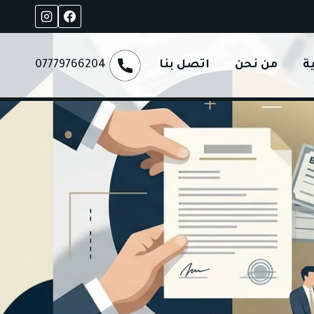
ة
من نحن
اتصل بنا
07779766204