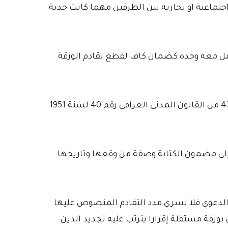
تماعية او تجارية بين الطرفين مهما كانت جدية
تعامل معه وحده كضمان كاف لقطع تقادم الورقة
أما إذا وقع المدين على إقرار مستقل بالدين او كتب تعهدا واضحا بالدفع فقد يختلف المركز القانوني لأن المادة 438 من القانون المدني العراقي رقم 40 لسنة 1951
ظر إلى مضمون الكتابة وصفة من وقعها وتاريخها
العراقي رقم 30 لسنة 1984 إذ نصت على أنه إذا أقيمت الدعوى فلا تسري مدد التقادم المنصوص عليها