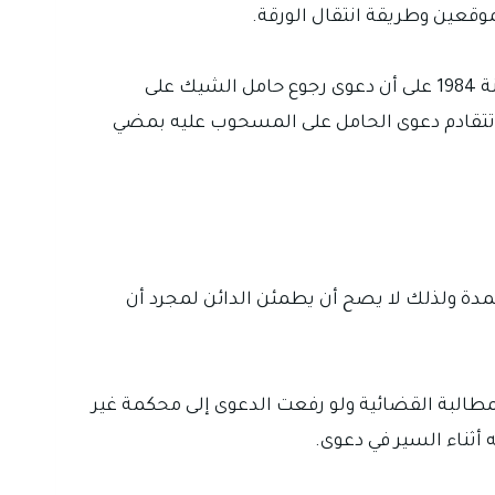
وقعين وطريقة انتقال الورقة.
أما الصك الذي يسميه قانون التجارة العراقي الشيك فقد نصت المادة 175 من قانون التجارة العراقي رقم 30 لسنة 1984 على أن دعوى رجوع حامل الشيك على
تتقادم دعوى الحامل على المسحوب عليه بمضي
لمدة ولذلك لا يصح أن يطمئن الدائن لمجرد أن
عدم سماع الدعوى تنقطع بالمطالبة القضائية ولو رفعت الدعوى إلى محكمة غير
ثناء السير في دعوى.