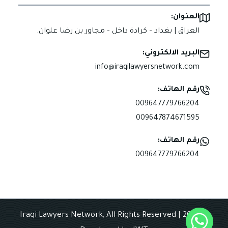
العنوان:
العراق | بغداد – كرادة داخل – مجاور بن رضا علوان.
البريد الالكتروني:
info@iraqilawyersnetwork.com
رقم الهاتف:
009647779766204
009647874671595
رقم الهاتف:
009647779766204
© 2025 Iraqi Lawyers Network, All Rights Reserved |