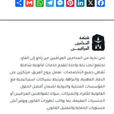
S
G
W
Te
M
Pi
Li
X
Fa
h
m
h
le
es
nt
nk
c
ar
ail
at
gr
se
er
e
e
e
sA
a
n
es
dI
b
p
m
g
t
n
o
p
er
ok
نحن نخبة من المحامين العراقيين من زاخو إلى الفاو،
نجتمع تحت راية واحدة لنقدم خدمات قانونية شاملة
تغطي جميع التخصصات. نعمل بروح الفريق، مرتكزين على
الدقة، المهنية، والنزاهة، ونرتبط بشراكات استراتيجية مع
المؤسسات المحلية والدولية لضمان أفضل الحلول
القانونية للأفراد والشركات، سواء للمواطنين العراقيين أو
الجنسيات المقيمة، بما يواكب تطورات القانون ويوفر أعلى
مستويات الحماية والتمثيل القانوني.