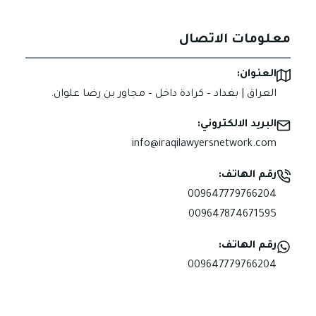
معلومات الاتصال
العنوان:
العراق | بغداد – كرادة داخل – مجاور بن رضا علوان.
البريد الالكتروني:
info@iraqilawyersnetwork.com
رقم الهاتف:
009647779766204
009647874671595
رقم الهاتف:
009647779766204