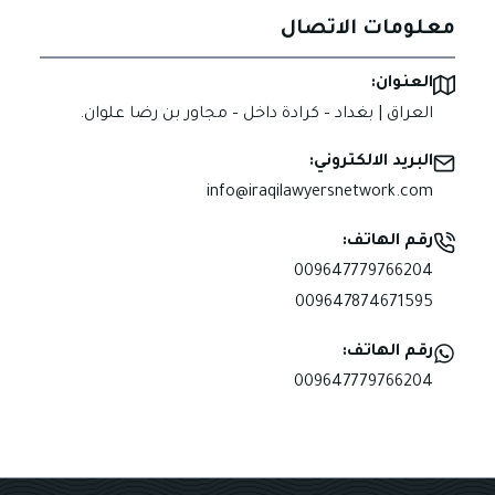
معلومات الاتصال
العنوان:
العراق | بغداد – كرادة داخل – مجاور بن رضا علوان.
البريد الالكتروني:
info@iraqilawyersnetwork.com
رقم الهاتف:
009647779766204
009647874671595
رقم الهاتف:
009647779766204