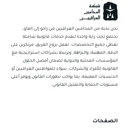
p
m
g
t
n
o
p
er
ok
نحن نخبة من المحامين العراقيين من زاخو إلى الفاو،
نجتمع تحت راية واحدة لنقدم خدمات قانونية شاملة
تغطي جميع التخصصات. نعمل بروح الفريق، مرتكزين على
الدقة، المهنية، والنزاهة، ونرتبط بشراكات استراتيجية مع
المؤسسات المحلية والدولية لضمان أفضل الحلول
القانونية للأفراد والشركات، سواء للمواطنين العراقيين أو
الجنسيات المقيمة، بما يواكب تطورات القانون ويوفر أعلى
مستويات الحماية والتمثيل القانوني.
الصفحات