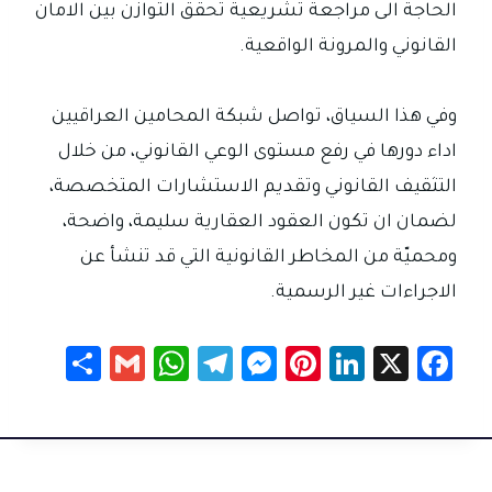
الحاجة الى مراجعة تشريعية تحقق التوازن بين الامان
القانوني والمرونة الواقعية.
وفي هذا السياق، تواصل شبكة المحامين العراقيين
اداء دورها في رفع مستوى الوعي القانوني، من خلال
التثقيف القانوني وتقديم الاستشارات المتخصصة،
لضمان ان تكون العقود العقارية سليمة، واضحة،
ومحميّة من المخاطر القانونية التي قد تنشأ عن
الاجراءات غير الرسمية.
S
G
W
Te
M
Pi
Li
X
Fa
h
m
h
le
es
nt
nk
c
ar
ail
at
gr
se
er
e
e
e
sA
a
n
es
dI
b