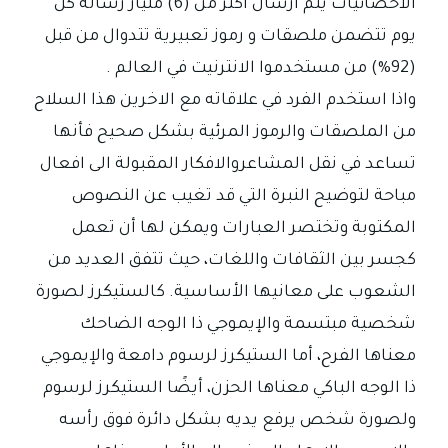
الاحصائيات يتم أرسال أكثر من (6) مليار رسالة كل
يوم تتضمن ملصقات و رموز تعبيرية تتدوال من قبل
(92%) من مستخدموا الانترنيت في العالم .
واذا استخدم الفرد في علاقاته مع الاخرين هذا السلاح
من الملصقات والرموز المرئية بشكل صحيح فأنها
تساعد في نقل المشاعروالافكار المقبولة الى افعال
مباحة لتوضيح النبرة التي قد تغيب عن النصوص
المكتوبة وتختصر العبارات ويمكن لها أن تعمل
كجسر بين الثقافات واللغات، حيث تتفق العديد من
الشعوب على معانيها الأساسية. كالستيكرز لصورة
شخصية مبتسمة والإيموجي ذا الوجه الضاحك
معناها الفرح، أما الستيكرز لرسوم دامعة والإيموجي
ذا الوجه الباكي معناها الحزن، أيضًا الستيكرز لرسوم
ولصورة شخص يرفع يديه بشكل دائرة فوق رأسه