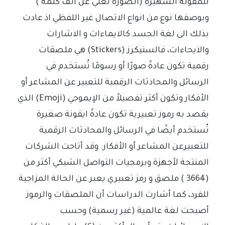
للمقولة الشهيرة (الصورة تغني عن الف كلمة )
وبوصفها نوع من انواع الاتصال غير اللفظي اذ عادت
بذلك الى لغة الجسد كالايماءات و الاشارات
والايحاءات، فالستيكرز (Stickers) هي ملصقات
رقمية تكون عادةً صورًا أو رسومًا تُستخدم في
الرسائل والمحادثات الرقمية للتعبير عن المشاعر أو
الأفكار وتكون أكثر تفصيلاً من الإيموجي (Emoji) الذي
يقصد به رموز تعبيرية تكون عادةً ايقونة صغيرة
تُستخدم أيضًا في الرسائل والمحادثات الرقمية
للتعبيرعن المشاعر أو الأفكار. وقد أتاحت الشركات
المنتجة لأجهزة وبرمجيات التواصل الشبكي أكثر من
(3664 ) ملصق و رمز تعبيري يعبر عن الحالة المزاجية
للفرد، كما أشارت الدراسات أن الملصقات والرموز
أصبحت لغة عالمية (غير رسمية) وحسب