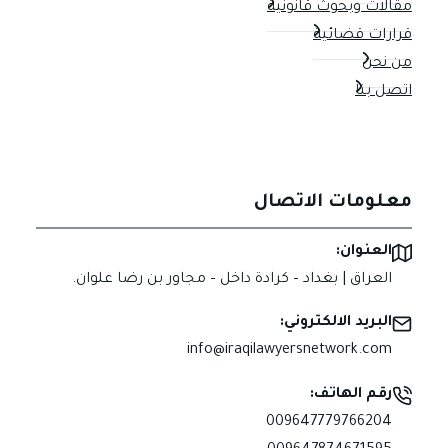
مقالات وبحوث قانونية
قرارات قضائية
من نحن
اتصل بنا
معلومات الاتصال
العنوان:
العراق | بغداد – كرادة داخل – مجاور بن رضا علوان.
البريد الالكتروني:
info@iraqilawyersnetwork.com
رقم الهاتف:
009647779766204