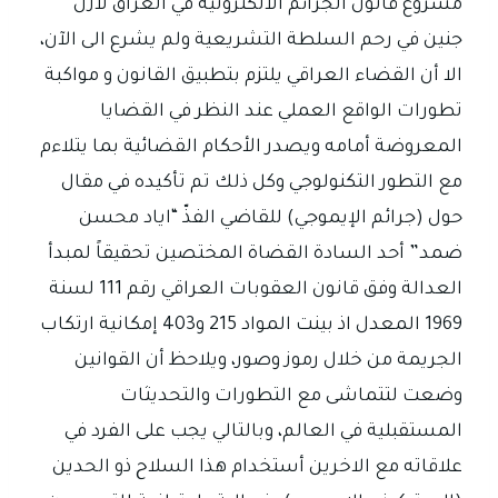
مشروع قانون الجرائم الالكترونية في العراق لازل
جنين في رحم السلطة التشريعية ولم يشرع الى الآن،
الا أن القضاء العراقي يلتزم بتطبيق القانون و مواكبة
تطورات الواقع العملي عند النظر في القضايا
المعروضة أمامه ويصدر الأحكام القضائية بما يتلاءم
مع التطور التكنولوجي وكل ذلك تم تأكيده في مقال
حول (جرائم الإيموجي) للقاضي الفذّ “اياد محسن
ضمد” أحد السادة القضاة المختصين تحقيقاً لمبدأ
العدالة وفق قانون العقوبات العراقي رقم 111 لسنة
1969 المعدل اذ بينت المواد 215 و403 إمكانية ارتكاب
الجريمة من خلال رموز وصور، ويلاحظ أن القوانين
وضعت لتتماشى مع التطورات والتحديثات
المستقبلية في العالم، وبالتالي يجب على الفرد في
علاقاته مع الاخرين أستخدام هذا السلاح ذو الحدين