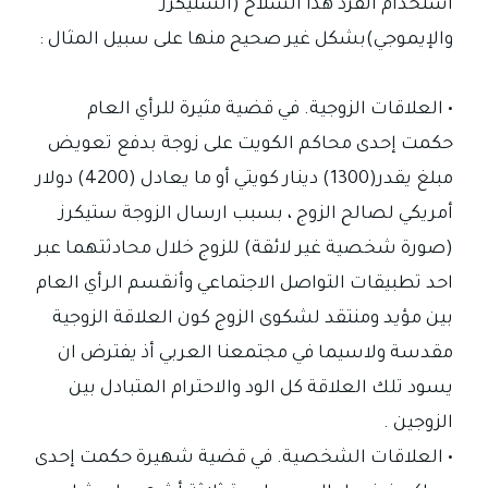
استخدام الفرد هذا السلاح (الستيكرز
والإيموجي)بشكل غير صحيح منها على سبيل المثال :
• العلاقات الزوجية. في قضية مثيرة للرأي العام
حكمت إحدى محاكم الكويت على زوجة بدفع تعويض
مبلغ يقدر(1300) دينار كويتي أو ما يعادل (4200) دولار
أمريكي لصالح الزوج ، بسبب ارسال الزوجة ستيكرز
(صورة شخصية غير لائقة) للزوج خلال محادثتهما عبر
احد تطبيقات التواصل الاجتماعي وأنقسم الرأي العام
بين مؤيد ومنتقد لشكوى الزوج كون العلاقة الزوجية
مقدسة ولاسيما في مجتمعنا العربي أذ يفترض ان
يسود تلك العلاقة كل الود والاحترام المتبادل بين
الزوجين .
• العلاقات الشخصية. في قضية شهيرة حكمت إحدى