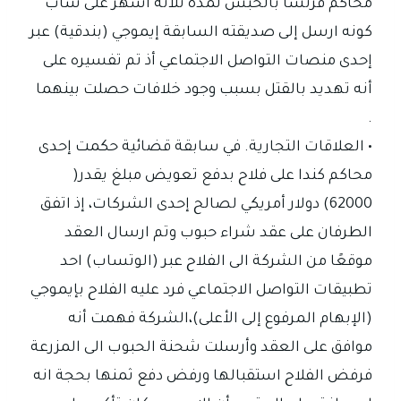
محاكم فرنسا بالحبس لمدة ثلاثة أشهر على شاب
كونه ارسل إلى صديقته السابقة إيموجي (بندقية) عبر
إحدى منصات التواصل الاجتماعي أذ تم تفسيره على
أنه تهديد بالقتل بسبب وجود خلافات حصلت بينهما
.
• العلاقات التجارية. في سابقة قضائية حكمت إحدى
محاكم كندا على فلاح بدفع تعويض مبلغ يقدر(
62000) دولار أمريكي لصالح إحدى الشركات، إذ اتفق
الطرفان على عقد شراء حبوب وتم ارسال العقد
موقعًا من الشركة الى الفلاح عبر (الوتساب) احد
تطبيقات التواصل الاجتماعي فرد عليه الفلاح بإيموجي
(الإبهام المرفوع إلى الأعلى)،الشركة فهمت أنه
موافق على العقد وأرسلت شحنة الحبوب الى المزرعة
فرفض الفلاح استقبالها ورفض دفع ثمنها بحجة انه