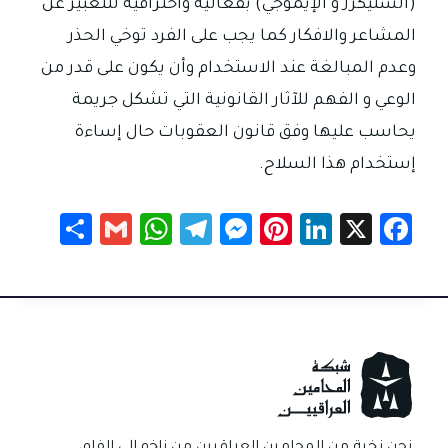
(الستيكرز و الإيموجي) بفعالية واحترافية للتعبير عن
المشاعر والافكار كما يجب على الفرد توخي الحذر
وعدم المبالغة عند الاستخدام وأن يكون على قدر من
الوعي و الفهم للآثار القانونية التي تشكل جريمة
يحاسب عليها وفق قانون العقوبات حال إساءة
إستخدام هذا السلاح.
S
G
W
Te
M
Pi
Li
X
Fa
h
m
h
le
es
nt
nk
c
ar
ail
at
gr
se
er
e
e
e
sA
a
n
es
dI
b
p
m
g
t
n
o
p
er
ok