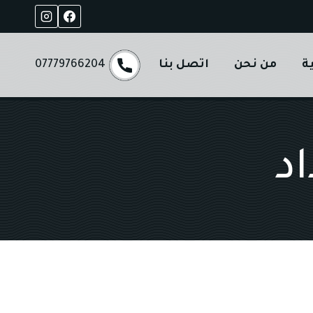
ة
من نحن
اتصل بنا
07779766204
د