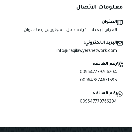
معلومات الاتصال
العنوان:
العراق | بغداد – كرادة داخل – مجاور بن رضا علوان.
البريد الالكتروني:
info@iraqilawyersnetwork.com
رقم الهاتف:
009647779766204
009647874671595
رقم الهاتف:
009647779766204