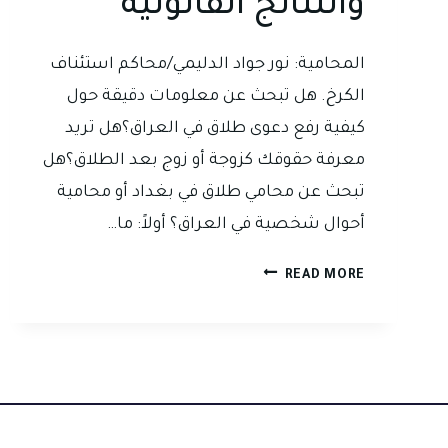
والنتائج القانونية
المحامية: نور جواد الدليمي/محاكم استئناف
الكرخ. هل تبحث عن معلومات دقيقة حول
كيفية رفع دعوى طلاق في العراق؟هل تريد
معرفة حقوقك كزوجة أو زوج بعد الطلاق؟هل
تبحث عن محامي طلاق في بغداد أو محامية
أحوال شخصية في العراق؟ أولاً: ما…
دعوى
READ MORE
الطلاق
في
القانون
العراقي:
الشروط،
الإجراءات،
والنتائج