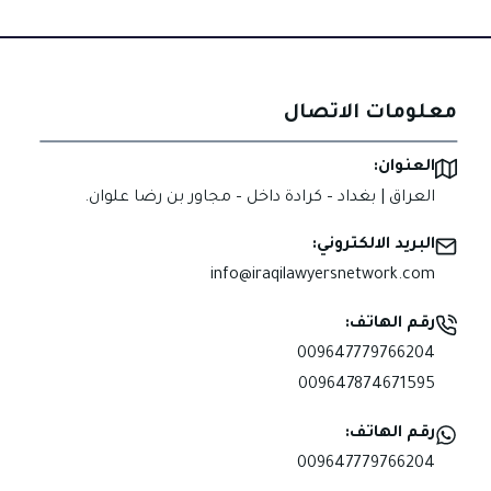
في
محاميك:
الفرق
بين
معلومات الاتصال
الاستعانة
بمحامٍ
العنوان:
والاستعانة
العراق | بغداد – كرادة داخل – مجاور بن رضا علوان.
بالعرضحالجي
البريد الالكتروني:
info@iraqilawyersnetwork.com
رقم الهاتف:
009647779766204
009647874671595
رقم الهاتف:
009647779766204