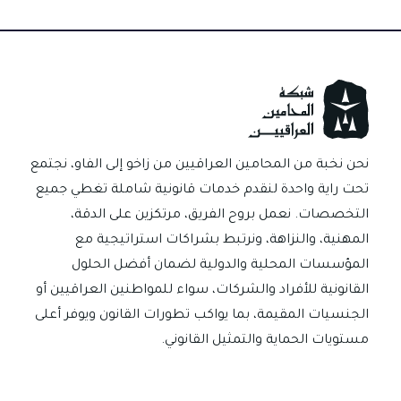
في
العراق”؟
قراءة
نفسية
وسلوكية
في
أكثر
نحن نخبة من المحامين العراقيين من زاخو إلى الفاو، نجتمع
العبارات
تحت راية واحدة لنقدم خدمات قانونية شاملة تغطي جميع
تداولاً
التخصصات. نعمل بروح الفريق، مرتكزين على الدقة،
المهنية، والنزاهة، ونرتبط بشراكات استراتيجية مع
المؤسسات المحلية والدولية لضمان أفضل الحلول
القانونية للأفراد والشركات، سواء للمواطنين العراقيين أو
الجنسيات المقيمة، بما يواكب تطورات القانون ويوفر أعلى
مستويات الحماية والتمثيل القانوني.