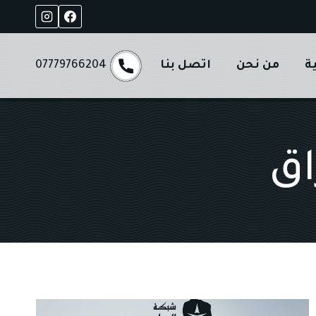
ة
من نحن
اتصل بنا
07779766204
اق