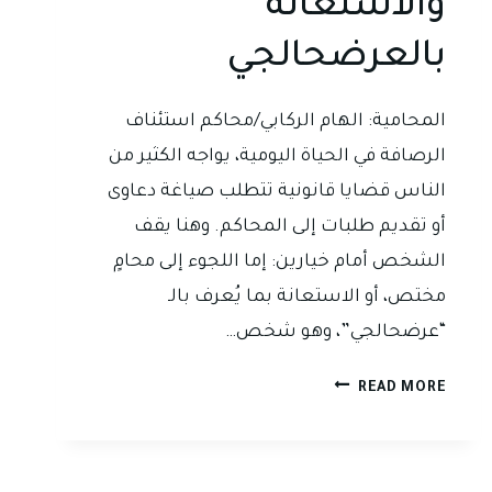
والاستعانة
بالعرضحالجي
المحامية: الهام الركابي/محاكم استئناف
الرصافة في الحياة اليومية، يواجه الكثير من
الناس قضايا قانونية تتطلب صياغة دعاوى
أو تقديم طلبات إلى المحاكم. وهنا يقف
الشخص أمام خيارين: إما اللجوء إلى محامٍ
مختص، أو الاستعانة بما يُعرف بالـ
“عرضحالجي”، وهو شخص…
اقتصد
READ MORE
في
كل
شيء
الا