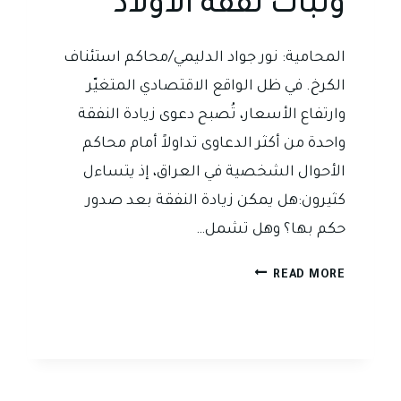
وثبات نفقة الأولاد
المحامية: نور جواد الدليمي/محاكم استئناف
الكرخ. في ظل الواقع الاقتصادي المتغيّر
وارتفاع الأسعار، تُصبح دعوى زيادة النفقة
واحدة من أكثر الدعاوى تداولاً أمام محاكم
الأحوال الشخصية في العراق، إذ يتساءل
كثيرون:هل يمكن زيادة النفقة بعد صدور
حكم بها؟ وهل تشمل…
زيادة
READ MORE
النفقة
في
القانون
العراقي:
بين