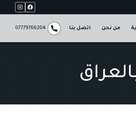
ة
من نحن
اتصل بنا
07779766204
لعراق