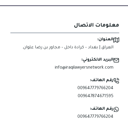
معلومات الاتصال
العنوان:
العراق | بغداد – كرادة داخل – مجاور بن رضا علوان.
البريد الالكتروني:
info@iraqilawyersnetwork.com
رقم الهاتف:
009647779766204
009647874671595
رقم الهاتف:
009647779766204