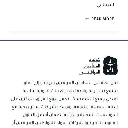
المحامي…
كيف
READ MORE
تختار
محامي
لمعاملة
او
نزاع
عقاري
في
العراق؟
نحن نخبة من المحامين العراقيين من زاخو إلى الفاو،
نجتمع تحت راية واحدة لنقدم خدمات قانونية شاملة
تغطي جميع التخصصات. نعمل بروح الفريق، مرتكزين على
الدقة، المهنية، والنزاهة، ونرتبط بشراكات استراتيجية مع
المؤسسات المحلية والدولية لضمان أفضل الحلول
القانونية للأفراد والشركات، سواء للمواطنين العراقيين أو