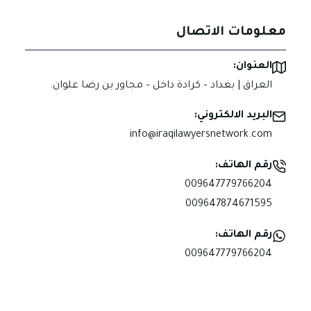
معلومات الاتصال
العنوان:
العراق | بغداد – كرادة داخل – مجاور بن رضا علوان.
البريد الالكتروني:
info@iraqilawyersnetwork.com
رقم الهاتف:
009647779766204
009647874671595
رقم الهاتف:
009647779766204