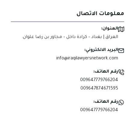
معلومات الاتصال
العنوان:
العراق | بغداد – كرادة داخل – مجاور بن رضا علوان.
البريد الالكتروني:
info@iraqilawyersnetwork.com
رقم الهاتف:
009647779766204
009647874671595
رقم الهاتف:
009647779766204