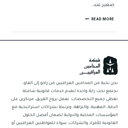
صغير عند…
اخطاء
READ MORE
استلام
الصك
من
المدين
في
بغداد
وكيف
تحمي
حقك
نحن نخبة من المحامين العراقيين من زاخو إلى الفاو،
قانونيا.
نجتمع تحت راية واحدة لنقدم خدمات قانونية شاملة
تغطي جميع التخصصات. نعمل بروح الفريق، مرتكزين على
الدقة، المهنية، والنزاهة، ونرتبط بشراكات استراتيجية مع
المؤسسات المحلية والدولية لضمان أفضل الحلول
القانونية للأفراد والشركات، سواء للمواطنين العراقيين أو