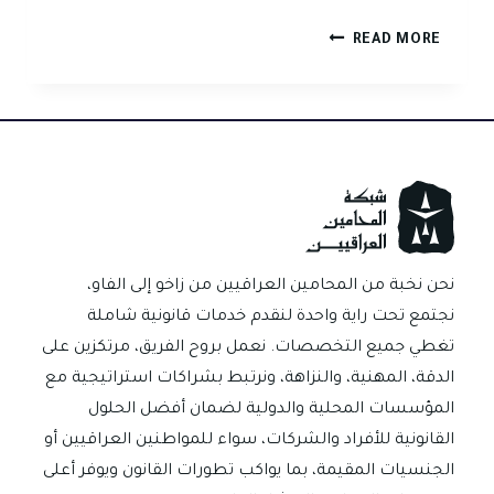
هل
READ MORE
يمكن
استرجاع
المبلغ
بعد
فشل
بيع
العقار
في
العراق؟
نحن نخبة من المحامين العراقيين من زاخو إلى الفاو،
نجتمع تحت راية واحدة لنقدم خدمات قانونية شاملة
تغطي جميع التخصصات. نعمل بروح الفريق، مرتكزين على
الدقة، المهنية، والنزاهة، ونرتبط بشراكات استراتيجية مع
المؤسسات المحلية والدولية لضمان أفضل الحلول
القانونية للأفراد والشركات، سواء للمواطنين العراقيين أو
الجنسيات المقيمة، بما يواكب تطورات القانون ويوفر أعلى