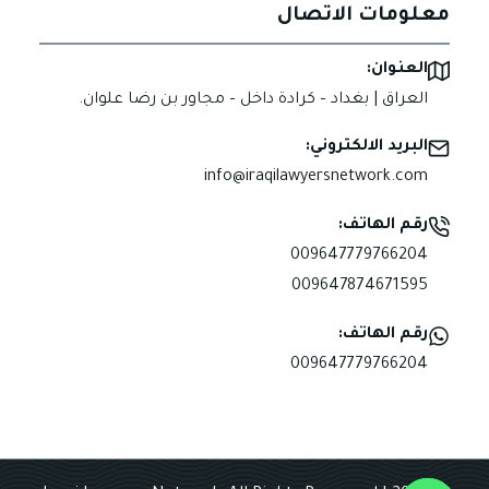
معلومات الاتصال
العنوان:
العراق | بغداد – كرادة داخل – مجاور بن رضا علوان.
البريد الالكتروني:
info@iraqilawyersnetwork.com
رقم الهاتف:
009647779766204
009647874671595
رقم الهاتف:
009647779766204