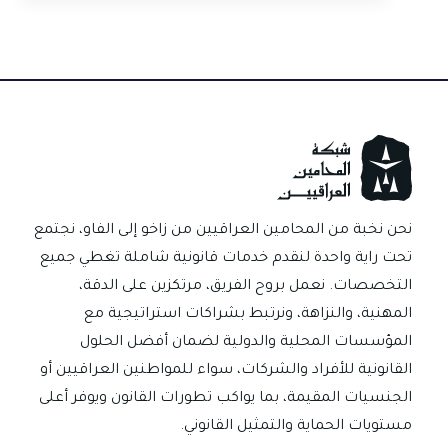
تستفتِ
روبوتاً
في
مصيرك…
الذكاء
الاصطناعي
يخطئ
كثيراً
في
نحن نخبة من المحامين العراقيين من زاخو إلى الفاو، نجتمع
القانون
تحت راية واحدة لنقدم خدمات قانونية شاملة تغطي جميع
العراقي
التخصصات. نعمل بروح الفريق، مرتكزين على الدقة،
المهنية، والنزاهة، ونرتبط بشراكات استراتيجية مع
المؤسسات المحلية والدولية لضمان أفضل الحلول
القانونية للأفراد والشركات، سواء للمواطنين العراقيين أو
الجنسيات المقيمة، بما يواكب تطورات القانون ويوفر أعلى
مستويات الحماية والتمثيل القانوني.