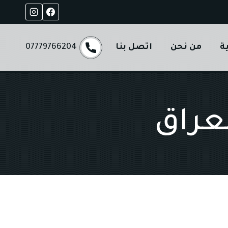
ة
من نحن
اتصل بنا
07779766204
عراق