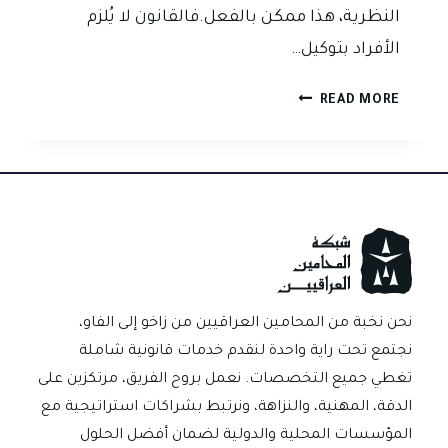
النظرية، هذا ممكن بالفعل.فالقانون لا يُلزم
الأفراد بتوكيل…
هل
READ MORE
تستطيع
تيسير
معاملاتك
القانونية
بدون
محامٍ؟
نحن نخبة من المحامين العراقيين من زاخو إلى الفاو،
نجتمع تحت راية واحدة لنقدم خدمات قانونية شاملة
تغطي جميع التخصصات. نعمل بروح الفريق، مرتكزين على
الدقة، المهنية، والنزاهة، ونرتبط بشراكات استراتيجية مع
المؤسسات المحلية والدولية لضمان أفضل الحلول