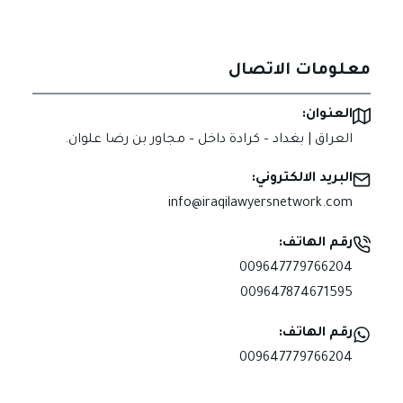
معلومات الاتصال
العنوان:
العراق | بغداد – كرادة داخل – مجاور بن رضا علوان.
البريد الالكتروني:
info@iraqilawyersnetwork.com
رقم الهاتف:
009647779766204
009647874671595
رقم الهاتف:
009647779766204