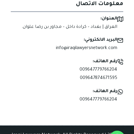
معلومات الاتصال
العنوان:
العراق | بغداد – كرادة داخل – مجاور بن رضا علوان.
البريد الالكتروني:
info@iraqilawyersnetwork.com
رقم الهاتف:
009647779766204
009647874671595
رقم الهاتف:
009647779766204