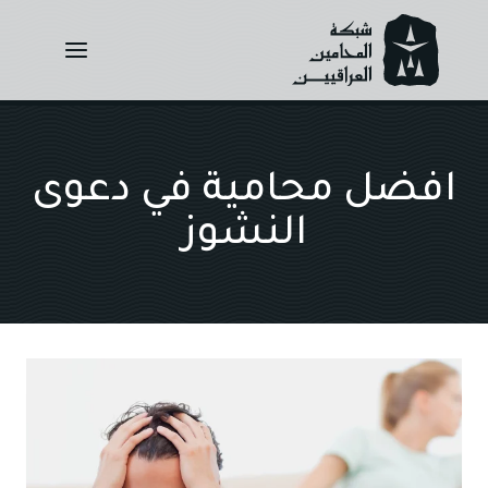
Ski
t
conten
افضل محامية في دعوى
النشوز