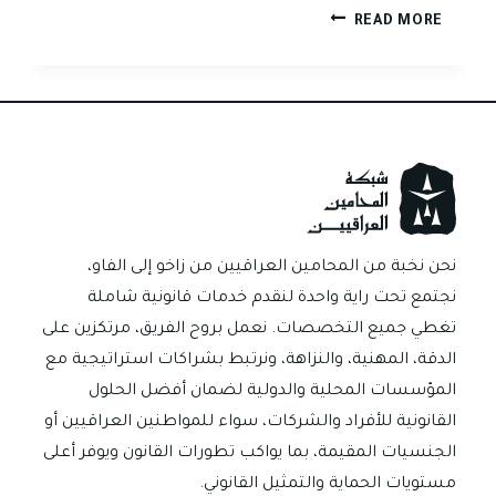
كيف
READ MORE
يساعدك
أفضل
محامي
شركات
في
العراق
على
اجتياز
مرحلة
نحن نخبة من المحامين العراقيين من زاخو إلى الفاو،
تأسيس
نجتمع تحت راية واحدة لنقدم خدمات قانونية شاملة
الشركة
تغطي جميع التخصصات. نعمل بروح الفريق، مرتكزين على
دون
الدقة، المهنية، والنزاهة، ونرتبط بشراكات استراتيجية مع
رفض؟
المؤسسات المحلية والدولية لضمان أفضل الحلول
القانونية للأفراد والشركات، سواء للمواطنين العراقيين أو
الجنسيات المقيمة، بما يواكب تطورات القانون ويوفر أعلى
مستويات الحماية والتمثيل القانوني.