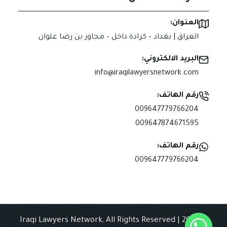
العنوان:
العراق | بغداد – كرادة داخل – مجاور بن رضا علوان.
البريد الالكتروني:
info@iraqilawyersnetwork.com
رقم الهاتف:
009647779766204
009647874671595
رقم الهاتف:
009647779766204
© 2025 Iraqi Lawyers Network, All Rights Reserved |