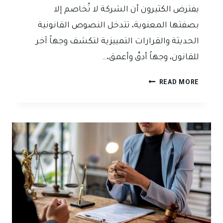
يفترض الكثيرون أن الشركة لا تُخاصم إلا
بصفتها المعنوية، تتدخل النصوص القانونية
الحديثة والقرارات التمييزية لتكشف وجهاً آخر
للقانون، وجهاً أدقّ وأعمق،…
الشخصية
READ MORE
المعنوية
للشركة
بين
الوجود
القانوني
والخصومة
القضائية:
المشروع
الفردي
أنموذجاً
مشوقاً