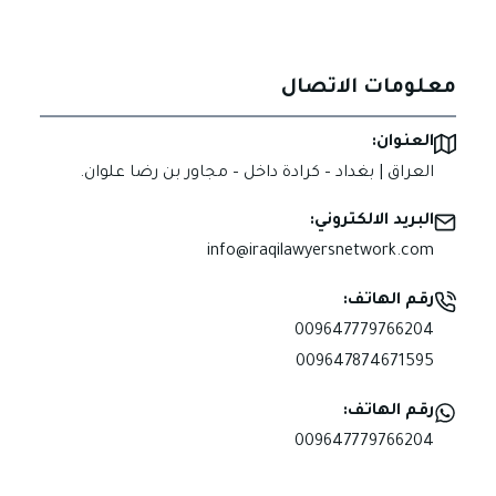
معلومات الاتصال
العنوان:
العراق | بغداد – كرادة داخل – مجاور بن رضا علوان.
البريد الالكتروني:
info@iraqilawyersnetwork.com
رقم الهاتف:
009647779766204
009647874671595
رقم الهاتف:
009647779766204