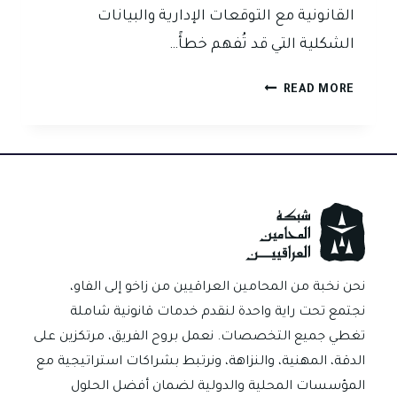
القانونية مع التوقعات الإدارية والبيانات
الشكلية التي قد تُفهم خطأً…
كيف
READ MORE
يساعدك
أفضل
محامي
شركات
في
العراق
على
اجتياز
مرحلة
نحن نخبة من المحامين العراقيين من زاخو إلى الفاو،
تأسيس
نجتمع تحت راية واحدة لنقدم خدمات قانونية شاملة
الشركة
تغطي جميع التخصصات. نعمل بروح الفريق، مرتكزين على
دون
الدقة، المهنية، والنزاهة، ونرتبط بشراكات استراتيجية مع
رفض؟
المؤسسات المحلية والدولية لضمان أفضل الحلول