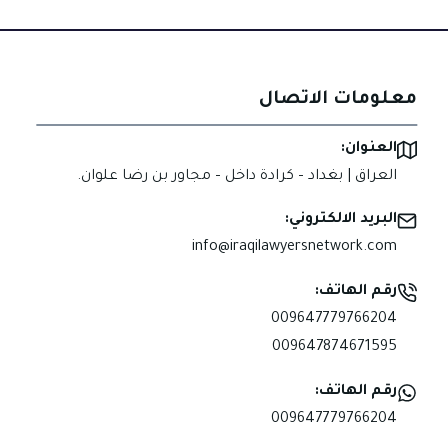
معلومات الاتصال
العنوان:
العراق | بغداد – كرادة داخل – مجاور بن رضا علوان.
البريد الالكتروني:
info@iraqilawyersnetwork.com
رقم الهاتف:
009647779766204
009647874671595
رقم الهاتف:
009647779766204