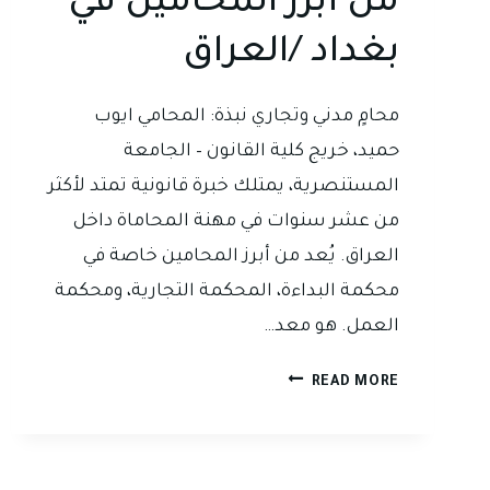
من أبرز المحامين في
بغداد /العراق
محامٍ مدني وتجاري نبذة: المحامي ايوب
حميد، خريج كلية القانون – الجامعة
المستنصرية، يمتلك خبرة قانونية تمتد لأكثر
من عشر سنوات في مهنة المحاماة داخل
العراق. يُعد من أبرز المحامين خاصة في
محكمة البداءة، المحكمة التجارية، ومحكمة
العمل. هو معد…
المحامي
READ MORE
ايوب
حميد
–
من