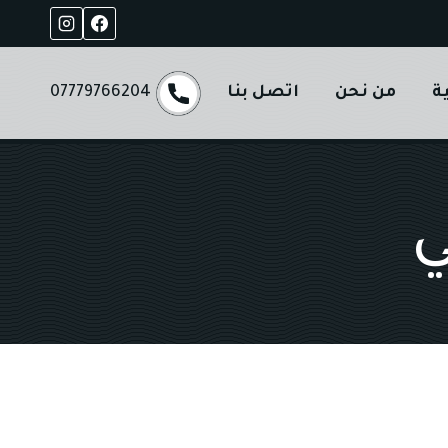
ة
من نحن
اتصل بنا
07779766204
ي