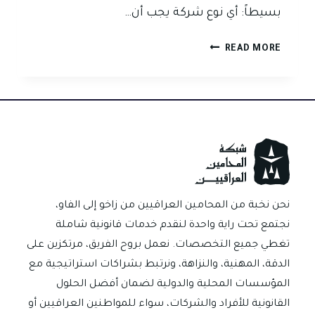
بسيطاً: أي نوع شركة يجب أن…
أي
READ MORE
نوع
شركة
يناسب
مشروعك
في
العراق؟
سؤال
بسيط…
وإجابة
نحن نخبة من المحامين العراقيين من زاخو إلى الفاو،
قد
نجتمع تحت راية واحدة لنقدم خدمات قانونية شاملة
تغيّر
تغطي جميع التخصصات. نعمل بروح الفريق، مرتكزين على
مصير
الدقة، المهنية، والنزاهة، ونرتبط بشراكات استراتيجية مع
مشروعك
المؤسسات المحلية والدولية لضمان أفضل الحلول
القانونية للأفراد والشركات، سواء للمواطنين العراقيين أو