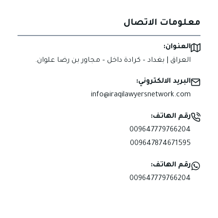
معلومات الاتصال
العنوان:
العراق | بغداد – كرادة داخل – مجاور بن رضا علوان.
البريد الالكتروني:
info@iraqilawyersnetwork.com
رقم الهاتف:
009647779766204
009647874671595
رقم الهاتف:
009647779766204