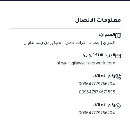
متى
يكون
العقد
معلومات الاتصال
ملزما
ومتى
العنوان:
يحق
العراق | بغداد – كرادة داخل – مجاور بن رضا علوان.
المطالبة؟
البريد الالكتروني:
info@iraqilawyersnetwork.com
رقم الهاتف:
009647779766204
009647874671595
رقم الهاتف:
009647779766204