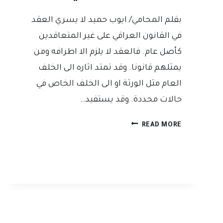
بقلم المحامي/ ايوب حميد لا يسري العقد
في القانون العراقي على غير المتعاقدين
كأصل عام. فالعقد لا يلزم الا اطرافه ومن
يمثلهم قانونا. وقد تمتد اثاره الى الخلف
العام مثل الورثة او الى الخلف الخاص في
حالات محددة. وقد يستفيد…
هل
READ MORE
يسري
العقد
على
غير
المتعاقدين
في
القانون
العراقي؟