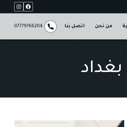
ة
من نحن
اتصل بنا
07779766204
بغداد