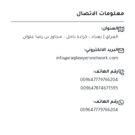
معلومات الاتصال
العنوان:
العراق | بغداد – كرادة داخل – مجاور بن رضا علوان.
البريد الالكتروني:
info@iraqilawyersnetwork.com
رقم الهاتف:
009647779766204
009647874671595
رقم الهاتف:
009647779766204