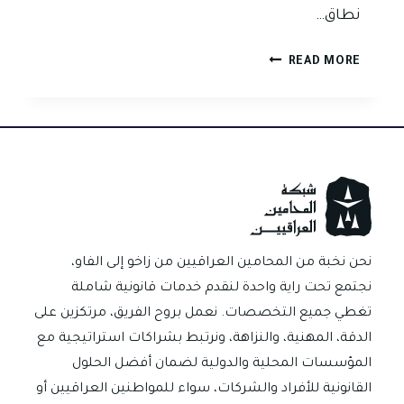
نطاق…
هل
READ MORE
يجوز
ملء
بيانات
الصك
أو
الكمبيالة
بعد
التوقيع
في
نحن نخبة من المحامين العراقيين من زاخو إلى الفاو،
العراق؟
نجتمع تحت راية واحدة لنقدم خدمات قانونية شاملة
تغطي جميع التخصصات. نعمل بروح الفريق، مرتكزين على
الدقة، المهنية، والنزاهة، ونرتبط بشراكات استراتيجية مع
المؤسسات المحلية والدولية لضمان أفضل الحلول
القانونية للأفراد والشركات، سواء للمواطنين العراقيين أو