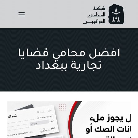
Ski
t
conten
افضل محامي قضايا
تجارية ببغداد