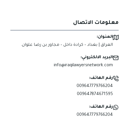
معلومات الاتصال
العنوان:
العراق | بغداد – كرادة داخل – مجاور بن رضا علوان.
البريد الالكتروني:
info@iraqilawyersnetwork.com
رقم الهاتف:
009647779766204
009647874671595
رقم الهاتف:
009647779766204