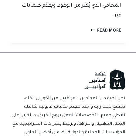
المحامي الذي يُكثر من الوعود، ويقدّم ضمانات
غير…
المقال
READ MORE
الثالث:
احذر
من
المحامي
الذي
يقدّم
وعوداً…
فالنتائج
بيد
نحن نخبة من المحامين العراقيين من زاخو إلى الفاو،
القاضي
نجتمع تحت راية واحدة لنقدم خدمات قانونية شاملة
لا
تغطي جميع التخصصات. نعمل بروح الفريق، مرتكزين على
المحامي
الدقة، المهنية، والنزاهة، ونرتبط بشراكات استراتيجية مع
المؤسسات المحلية والدولية لضمان أفضل الحلول