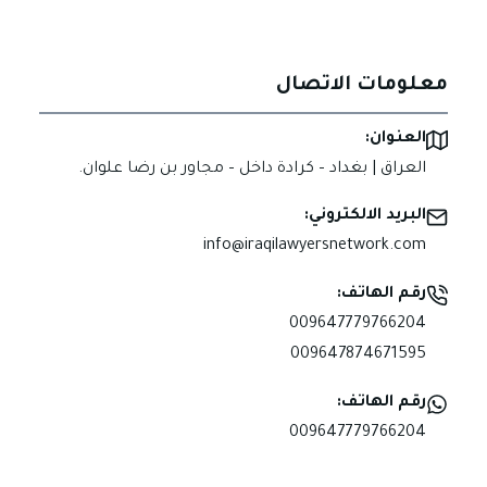
معلومات الاتصال
العنوان:
العراق | بغداد – كرادة داخل – مجاور بن رضا علوان.
البريد الالكتروني:
info@iraqilawyersnetwork.com
رقم الهاتف:
009647779766204
009647874671595
رقم الهاتف:
009647779766204