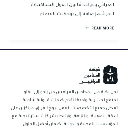
العراقي وقواعد قانون اصول المحاكمات
الجزائية، إضافة إلى توجهات القضاء….
تسجيل
READ MORE
المكالمات
في
العراق..
اثبات
قانوني
ام
انتهاك
للخصوصية
نحن نخبة من المحامين العراقيين من زاخو إلى الفاو،
نجتمع تحت راية واحدة لنقدم خدمات قانونية شاملة
تغطي جميع التخصصات. نعمل بروح الفريق، مرتكزين على
الدقة، المهنية، والنزاهة، ونرتبط بشراكات استراتيجية مع
المؤسسات المحلية والدولية لضمان أفضل الحلول