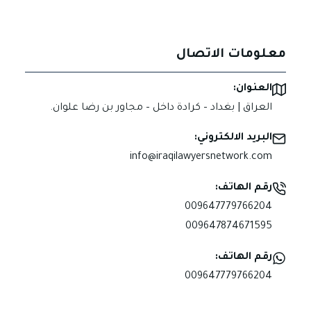
معلومات الاتصال
العنوان:
العراق | بغداد – كرادة داخل – مجاور بن رضا علوان.
البريد الالكتروني:
info@iraqilawyersnetwork.com
رقم الهاتف:
009647779766204
009647874671595
رقم الهاتف:
009647779766204