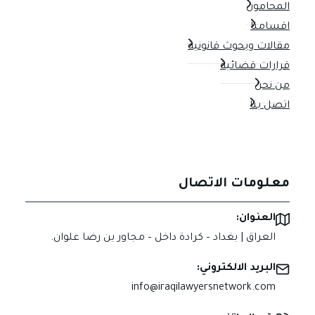
المحامون
اقسامنا
مقالات وبحوث قانونية
قرارات قضائية
من نحن
اتصل بنا
معلومات الاتصال
العنوان:
العراق | بغداد – كرادة داخل – مجاور بن رضا علوان.
البريد الالكتروني:
info@iraqilawyersnetwork.com