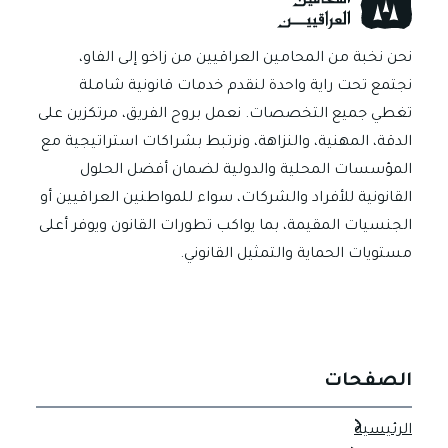
الشرعية
والفراغ
التشريعي
نحن نخبة من المحامين العراقيين من زاخو إلى الفاو،
في
نجتمع تحت راية واحدة لنقدم خدمات قانونية شاملة
القانون
تغطي جميع التخصصات. نعمل بروح الفريق، مرتكزين على
الوضعي.
الدقة، المهنية، والنزاهة، ونرتبط بشراكات استراتيجية مع
المؤسسات المحلية والدولية لضمان أفضل الحلول
القانونية للأفراد والشركات، سواء للمواطنين العراقيين أو
الجنسيات المقيمة، بما يواكب تطورات القانون ويوفر أعلى
مستويات الحماية والتمثيل القانوني.
الصفحات
الرئيسية