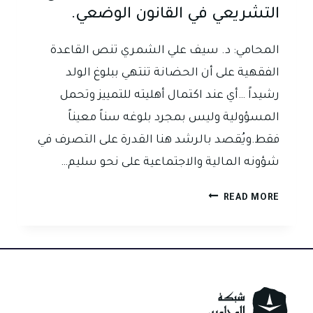
التشريعي في القانون الوضعي.
المحامي: د. سيف علي الشمري تنص القاعدة
الفقهية على أن الحضانة تنتهي ببلوغ الولد
رشيداً …أي عند اكتمال أهليته للتمييز وتحمل
المسؤولية وليس بمجرد بلوغه سناً معيناً
فقط.ويُقصد بالرشد هنا القدرة على التصرف في
شؤونه المالية والاجتماعية على نحو سليم…
الرشد
READ MORE
كضابط
لانتهاء
الحضانة:
بين
السلطة
التقديرية