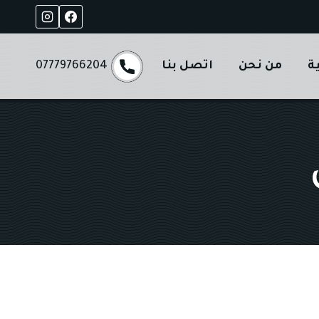
ة
من نحن
اتصل بنا
07779766204