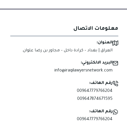
معلومات الاتصال
العنوان:
العراق | بغداد – كرادة داخل – مجاور بن رضا علوان.
البريد الالكتروني:
info@iraqilawyersnetwork.com
رقم الهاتف:
009647779766204
009647874671595
رقم الهاتف:
009647779766204