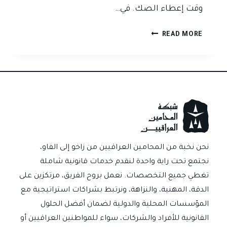
وقت إعطاء الصك. في…
هل
READ MORE
عبارة
صك
للضمان
تمنع
الشكوى
الجزائية
في
العراق؟
نحن نخبة من المحامين العراقيين من زاخو إلى الفاو،
نجتمع تحت راية واحدة لنقدم خدمات قانونية شاملة
تغطي جميع التخصصات. نعمل بروح الفريق، مرتكزين على
الدقة، المهنية، والنزاهة، ونرتبط بشراكات استراتيجية مع
المؤسسات المحلية والدولية لضمان أفضل الحلول
القانونية للأفراد والشركات، سواء للمواطنين العراقيين أو