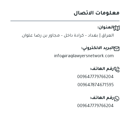
معلومات الاتصال
العنوان:
العراق | بغداد – كرادة داخل – مجاور بن رضا علوان.
البريد الالكتروني:
info@iraqilawyersnetwork.com
رقم الهاتف:
009647779766204
009647874671595
رقم الهاتف:
009647779766204