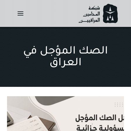
Ski
t
conten
الصك المؤجل في
العراق