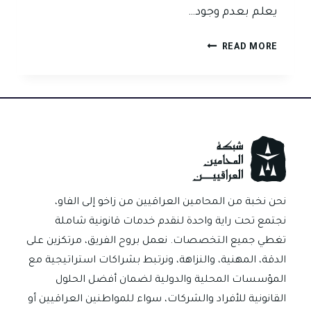
يعلم بعدم وجود…
هل
READ MORE
الصك
المؤجل
مسؤولية
جزائية
في
القانون
العراقي؟
نحن نخبة من المحامين العراقيين من زاخو إلى الفاو،
نجتمع تحت راية واحدة لنقدم خدمات قانونية شاملة
تغطي جميع التخصصات. نعمل بروح الفريق، مرتكزين على
الدقة، المهنية، والنزاهة، ونرتبط بشراكات استراتيجية مع
المؤسسات المحلية والدولية لضمان أفضل الحلول
القانونية للأفراد والشركات، سواء للمواطنين العراقيين أو