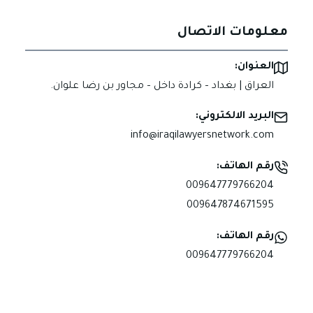
معلومات الاتصال
العنوان:
العراق | بغداد – كرادة داخل – مجاور بن رضا علوان.
البريد الالكتروني:
info@iraqilawyersnetwork.com
رقم الهاتف:
009647779766204
009647874671595
رقم الهاتف:
009647779766204