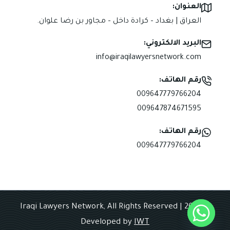
العنوان:
العراق | بغداد – كرادة داخل – مجاور بن رضا علوان.
البريد الالكتروني:
info@iraqilawyersnetwork.com
رقم الهاتف:
009647779766204
009647874671595
رقم الهاتف:
009647779766204
© 2025 Iraqi Lawyers Network, All Rights Reserved |
Developed by
IWT