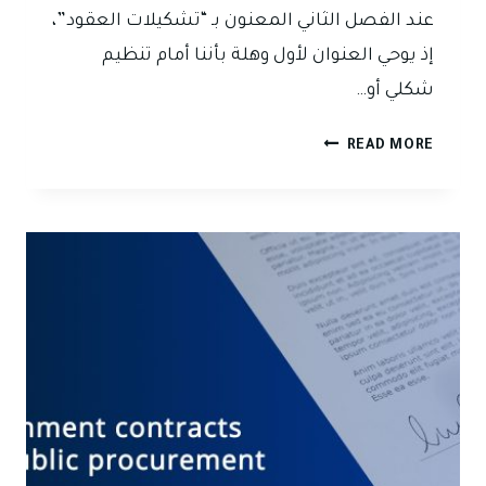
عند الفصل الثاني المعنون بـ “تشكيلات العقود”،
إذ يوحي العنوان لأول وهلة بأننا أمام تنظيم
شكلي أو…
حين
READ MORE
لا
يكون
الاسم
معبّراً
عن
المضمون…
قراءة
قانونية
في
“تشكيلات
العقود”
والتخصيص