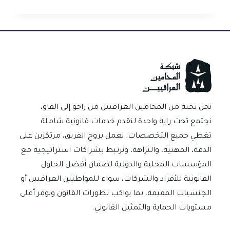
العقود
العامة
الجديدة…
زلزال
تشريعي
يعيد
تشكيل
قواعد
اللعب
نحن نخبة من المحامين العراقيين من زاخو إلى الفاو،
في
نجتمع تحت راية واحدة لنقدم خدمات قانونية شاملة
مشاريع
تغطي جميع التخصصات. نعمل بروح الفريق، مرتكزين على
الدولة
الدقة، المهنية، والنزاهة، ونرتبط بشراكات استراتيجية مع
العراقية
المؤسسات المحلية والدولية لضمان أفضل الحلول
القانونية للأفراد والشركات، سواء للمواطنين العراقيين أو
الجنسيات المقيمة، بما يواكب تطورات القانون ويوفر أعلى
مستويات الحماية والتمثيل القانوني.